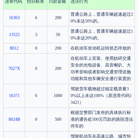
违章代码
扣分标准
罚款金额
违法行为
普通公路上，普通车辆超速超过2
16363
6
200
0%未达50%的。
普通公路上，普通车辆超速超过1
13525
3
50
0%未达20%的。
8012
0
200
在机动车发动机运转状态停放的
在机动车上安装、使用妨碍交通
安全的光电设备、高音喇叭、大
7027X
0
200
功率音响或者影响交通管理设施
功能和其他车辆安全通行装置的
驾驶货车载物超过核定载质量3
16371
6
1000
0%以上未达100%（原违章代码1
3421）
根据交警部门发布的具体执行标
8024B
0
500
准的通告处500元罚款的路段违法
停车的
驾驶机动车在高速公路、城市快