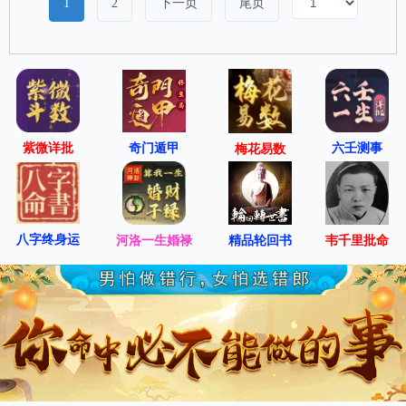
1
2
下一页
尾页
紫微详批
六壬测事
奇门遁甲
梅花易数
八字终身运
河洛一生婚禄
精品轮回书
韦千里批命