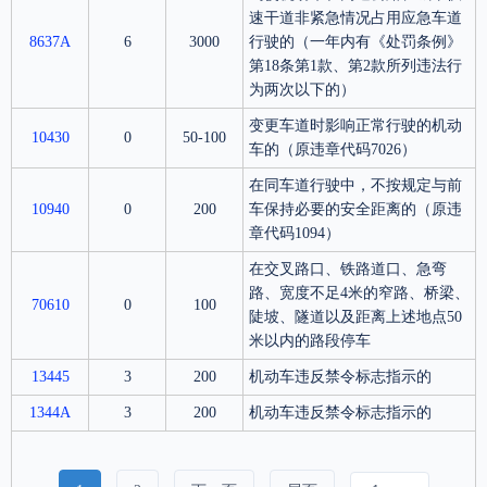
速干道非紧急情况占用应急车道
8637A
6
3000
行驶的（一年内有《处罚条例》
第18条第1款、第2款所列违法行
为两次以下的）
变更车道时影响正常行驶的机动
10430
0
50-100
车的（原违章代码7026）
在同车道行驶中，不按规定与前
10940
0
200
车保持必要的安全距离的（原违
章代码1094）
在交叉路口、铁路道口、急弯
路、宽度不足4米的窄路、桥梁、
70610
0
100
陡坡、隧道以及距离上述地点50
米以内的路段停车
13445
3
200
机动车违反禁令标志指示的
1344A
3
200
机动车违反禁令标志指示的