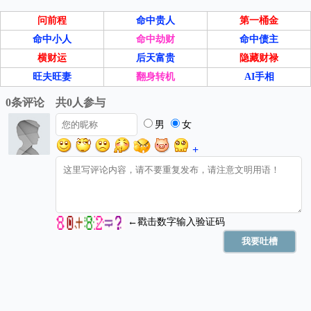
问前程
命中贵人
第一桶金
命中小人
命中劫财
命中债主
横财运
后天富贵
隐藏财禄
旺夫旺妻
翻身转机
AI手相