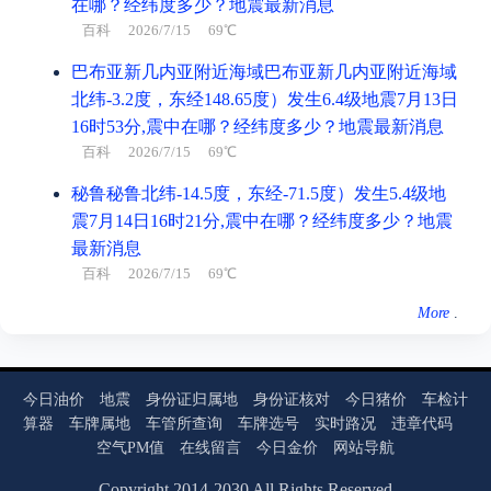
在哪？经纬度多少？地震最新消息
百科
2026/7/15 69℃
巴布亚新几内亚附近海域巴布亚新几内亚附近海域
北纬-3.2度，东经148.65度）发生6.4级地震7月13日
16时53分,震中在哪？经纬度多少？地震最新消息
百科
2026/7/15 69℃
秘鲁秘鲁北纬-14.5度，东经-71.5度）发生5.4级地
震7月14日16时21分,震中在哪？经纬度多少？地震
最新消息
百科
2026/7/15 69℃
More
.
今日油价
地震
身份证归属地
身份证核对
今日猪价
车检计
算器
车牌属地
车管所查询
车牌选号
实时路况
违章代码
空气PM值
在线留言
今日金价
网站导航
Copyright
2014
-
2030
All Rights Reserved