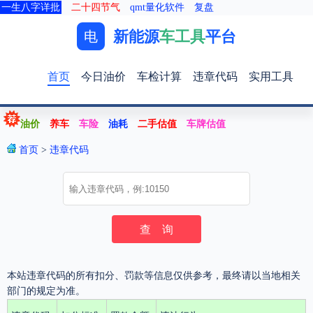
一生八字详批
二十四节气
qmt量化软件
复盘
新能源
车工具
平台
电
首页
今日油价
车检计算
违章代码
实用工具
油价
养车
车险
油耗
二手估值
车牌估值
首页
>
违章代码
本站违章代码的所有扣分、罚款等信息仅供参考，最终请以当地相关
部门的规定为准。