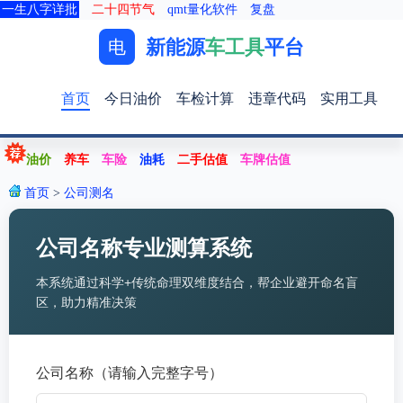
一生八字详批
二十四节气
qmt量化软件
复盘
新能源
车工具
平台
电
首页
今日油价
车检计算
违章代码
实用工具
油价
养车
车险
油耗
二手估值
车牌估值
首页
>
公司测名
公司名称专业测算系统
本系统通过科学+传统命理双维度结合，帮企业避开命名盲
区，助力精准决策
公司名称（请输入完整字号）