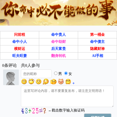
问前程
命中贵人
第一桶金
命中小人
命中劫财
命中债主
横财运
后天富贵
隐藏财禄
旺夫旺妻
翻身转机
AI手相