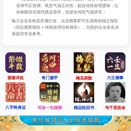
音律平仄协调、寓意气场正向性，贴合传统命理逻辑，让
名称既符合现代商业需求，也契合传统气场讲究；
输入企业名称及所属行业，点击测算即可生成两份独立报告
（综合测算报告 + 传统命理分析报告），为您的企业命名决
策提供专业参考。
紫微详批
六壬测事
奇门遁甲
梅花易数
八字终身运
河洛一生婚禄
精品轮回书
韦千里批命