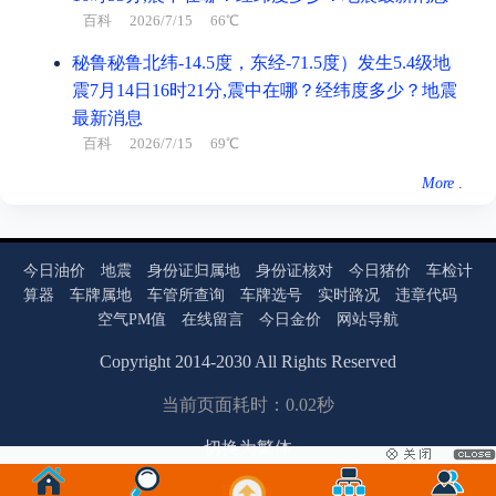
百科
2026/7/15 66℃
宜
结婚、搬家、安葬、进人口、纳财
秘鲁秘鲁北纬-14.5度，东经-71.5度）发生5.4级地
忌
出行、赴任
震7月14日16时21分,震中在哪？经纬度多少？地震
最新消息
冲
蛇 煞西
百科
2026/7/15 69℃
More
.
今日油价
地震
身份证归属地
身份证核对
今日猪价
车检计
算器
车牌属地
车管所查询
车牌选号
实时路况
违章代码
空气PM值
在线留言
今日金价
网站导航
Copyright
2014
-
2030
All Rights Reserved
当前页面耗时：0.02秒
切换为繁体
电脑版