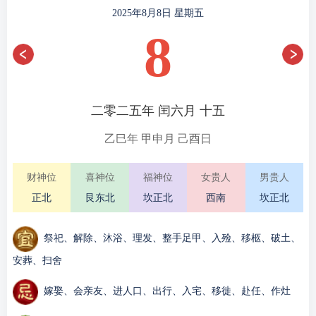
2025年8月8日 星期五
8
二零二五年 闰六月 十五
乙巳年 甲申月 己酉日
财神位
喜神位
福神位
女贵人
男贵人
正北
艮东北
坎正北
西南
坎正北
祭祀、解除、沐浴、理发、整手足甲、入殓、移柩、破土、
安葬、扫舍
嫁娶、会亲友、进人口、出行、入宅、移徙、赴任、作灶