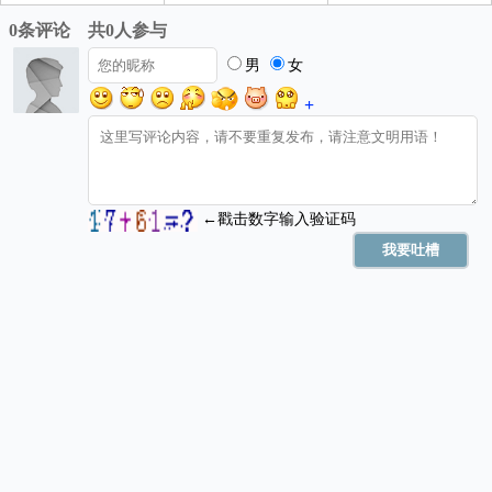
庚午时 11:00 - 12:59
喜神西北 财神正东 福神西南
结婚、出行、开业、赴任、祈福、
宜
安葬、纳财
忌
动土、修造
冲
鼠 煞北
未时(13:00-14:59)
吉
辛未时 13:00 - 14:59
喜神西南 财神正东 福神西南
结婚、出行、入宅、祈福、安葬、
宜
祭祀、酬神、纳财
忌
无
冲
牛 煞西