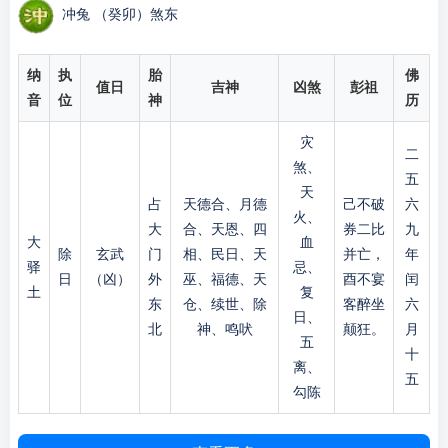
冲兔 （癸卯）煞东
纳
执
胎
佛
值日
吉神
凶煞
彭祖
音
位
神
历
灾
二
煞、
五
天
占
天德合、月德
己不破
六
火、
大
合、天恩、四
券二比
九
大
血
除
玄武
门
相、民日、天
并亡，
年
驿
忌、
日
（凶）
外
巫、福德、天
酉不宴
闰
土
复
东
仓、续世、除
客醉坐
六
日、
北
神、鸣吠
颠狂。
月
五
十
离、
五
勾陈