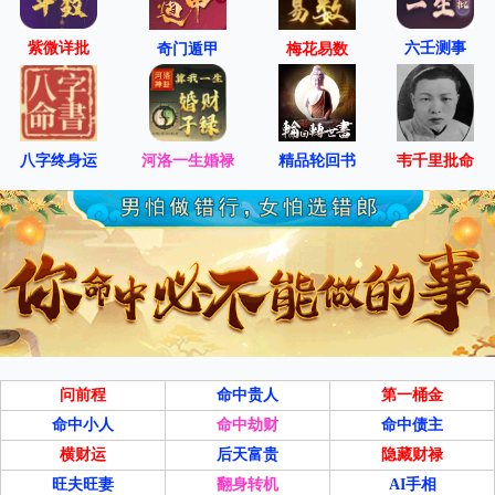
纳财
忌
赴任、诉讼、祈福、乘船、求嗣
紫微详批
六壬测事
奇门遁甲
梅花易数
冲
狗 煞南
八字终身运
河洛一生婚禄
精品轮回书
韦千里批命
巳时(09:00-10:59)
凶
己巳时 09:00 - 10:59
喜神东北 财神正北 福神正南
结婚、出行、交易、开业、祈福、
宜
安床、求嗣、纳财
忌
安葬、修造、开光
冲
猪 煞东
问前程
命中贵人
第一桶金
命中小人
命中劫财
命中债主
横财运
后天富贵
隐藏财禄
午时(11:00-12:59)
吉
旺夫旺妻
翻身转机
AI手相