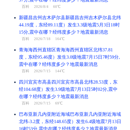
忌
祈福、祭祀、酬神、斋醮
百科
2026/8/4 60℃
冲
兔 煞东
新疆昌吉州吉木萨尔县新疆昌吉州吉木萨尔县北纬
44.19度，东经89.11度）发生3.3级地震5月3日18时
15分,震中在哪？经纬度多少？地震最新消息
百科
2026/7/18 164℃
戌时(19:00-20:59)
凶
甲戌时 19:00 - 20:59
青海海西州直辖区青海海西州直辖区北纬37.81
喜神东北 财神东北 福神东南
度，东经95.46度）发生3.0级地震7月15日7时59分,
震中在哪？经纬度多少？地震最新消息
宜
结婚、搬家、安葬、进人口、纳财
百科
2026/7/15 144℃
忌
出行、赴任
四川宜宾市高县四川宜宾市高县北纬28.53度，东
经104.68度）发生3.9级地震7月13日5时02分,震中
冲
龙 煞北
在哪？经纬度多少？地震最新消息
百科
2026/7/15 69℃
巴布亚新几内亚附近海域巴布亚新几内亚附近海域
亥时(21:00-22:59)
凶
乙亥时 21:00 - 22:59
北纬-3.2度，东经148.65度）发生6.4级地震7月13日
喜神西北 财神西南 福神东南
16时53分,震中在哪？经纬度多少？地震最新消息