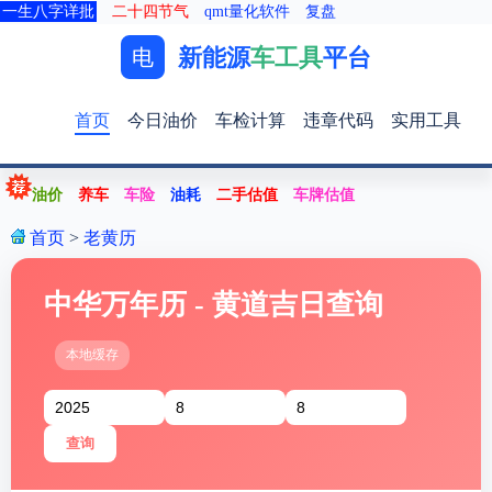
一生八字详批
二十四节气
qmt量化软件
复盘
新能源
车工具
平台
电
首页
今日油价
车检计算
违章代码
实用工具
油价
养车
车险
油耗
二手估值
车牌估值
首页
>
老黄历
中华万年历 - 黄道吉日查询
本地缓存
查询