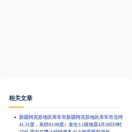
申时(15:00-16:59)
凶
壬申时 15:00 - 16:59
喜神正南 财神正南 福神西北
宜
结婚、出行、安葬、修造、纳财
忌
祈福、祭祀、酬神、斋醮
冲
虎 煞南
酉时(17:00-18:59)
吉
相关文章
癸酉时 17:00 - 18:59
喜神东南 财神正南 福神正西
新疆阿克苏地区库车市新疆阿克苏地区库车市北纬
结婚、搬家、交易、入宅、开业、
宜
41.31度，东经83.88度）发生3.1级地震4月28日9时
安葬、修造、求嗣
37分,震中在哪？经纬度多少？地震最新消息