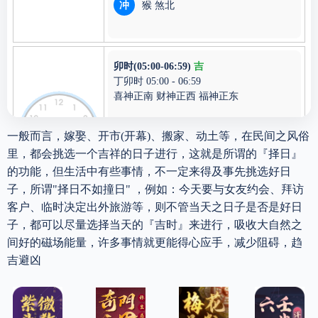
冲
猴 煞北
卯时(05:00-06:59)
吉
丁卯时 05:00 - 06:59
喜神正南 财神正西 福神正东
宜
无
一般而言，嫁娶、开市(开幕)、搬家、动土等，在民间之风俗
里，都会挑选一个吉祥的日子进行，这就是所谓的『择日』
忌
诸事不宜
的功能，但生活中有些事情，不一定来得及事先挑选好日
冲
鸡 煞西
子，所谓"择日不如撞日" ，例如：今天要与女友约会、拜访
客户、临时决定出外旅游等，则不管当天之日子是否是好日
子，都可以尽量选择当天的『吉时』来进行，吸收大自然之
间好的磁场能量，许多事情就更能得心应手，减少阻碍，趋
辰时(07:00-08:59)
凶
吉避凶
戊辰时 07:00 - 08:59
喜神东南 财神正北 福神正北
结婚、出行、交易、开业、安床、
宜