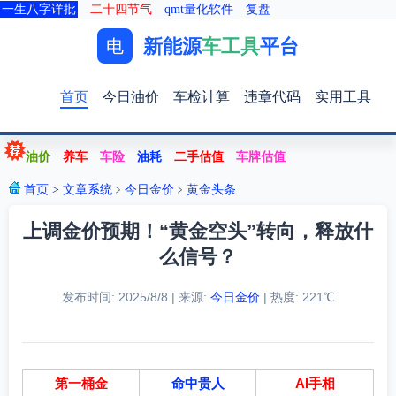
一生八字详批
二十四节气
qmt量化软件
复盘
新能源
车工具
平台
电
首页
今日油价
车检计算
违章代码
实用工具
油价
养车
车险
油耗
二手估值
车牌估值
首页
>
文章系统
﹥
今日金价
﹥
黄金头条
上调金价预期！“黄金空头”转向，释放什
么信号？
发布时间: 2025/8/8 | 来源:
今日金价
| 热度: 221℃
第一桶金
命中贵人
AI手相