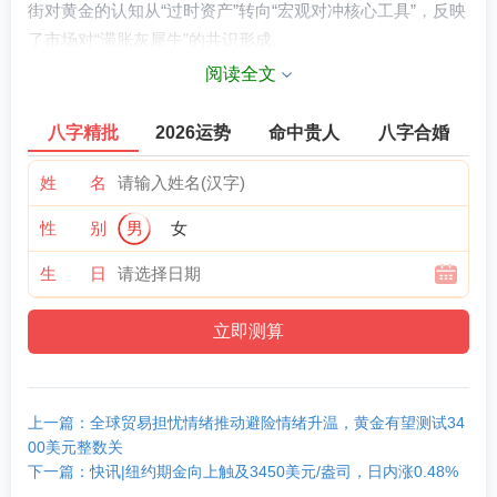
街对黄金的认知从“过时资产”转向“宏观对冲核心工具”，反映
了市场对“滞胀灰犀牛”的共识形成。
阅读全文
空头转向看涨黄金
八字精批
2026运势
命中贵人
八字合婚
据花旗最新发布的报告，其转向看涨黄金的核心依据是近期
美国经济增长动能减弱与通胀前景恶化。多重因素交织下，
姓 名
黄金作为传统避险资产的吸引力正显著提升。
性 别
男
女
花旗表示，美国经济增长和与关税相关的通胀担忧将在2025
生 日
年下半年继续加剧，加上美元走软，将推动金价适度走高，
达到历史新高。
花旗还指出，2025年第二季度美国就业数据走弱，对美联储
和美国统计数据的机构可信度担忧加剧，以及与俄乌冲突相
关的地缘政治风险上升。传统上被视为政治和经济不确定时
上一篇：全球贸易担忧情绪推动避险情绪升温，黄金有望测试34
期避险资产的黄金，往往在低利率环境下走势强劲。
00美元整数关
下一篇：快讯|纽约期金向上触及3450美元/盎司，日内涨0.48%
花旗估计，自2022年年中以来，黄金总需求已增长逾三分之