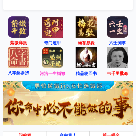
一，到2025年第二季度，金价上涨了近一倍。
同时，该行补充称，黄金需求强劲主要得益于强劲的投资需
求、温和的央行买入，以及尽管金价上涨，但珠宝需求依然
保持强劲等因素的推动。
紫微详批
六壬测事
奇门遁甲
梅花易数
而在两个月前，花旗曾对大热的黄金资产“泼过冷水”。彼
时，花旗分析报告称，预计黄金价格在未来几个季度内将跌
破每盎司3000美元。到2026年下半年，黄金价格甚至将回落
八字终身运
河洛一生婚禄
精品轮回书
韦千里批命
至每盎司约2500至2700美元水平。花旗当时认为，投资需求
减弱、全球经济增长前景改善以及美联储降息等因素都可能
导致黄金价格下滑。
重构黄金定价逻辑
如今，素有“黄金空头”称号的花旗转向看涨黄金，这释放了
怎样的信号？
问前程
命中贵人
第一桶金