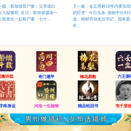
一篇：新加坡双尸案：父亲成白
下一篇：金正恩称10年内要实现
女儿疑饿死 近日，新加坡盛港一
的巨变” 今日头条 据朝中社9日
公寓发生一起双尸案，七十...
道，朝鲜劳动党总书记、国务委
长...
紫微详批
六壬测
奇门遁甲
梅花易数
字终身运
河洛一生婚禄
精品轮回书
韦千里