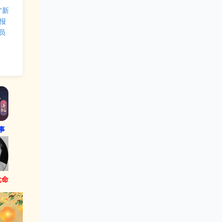
“新
报
员
事
批命