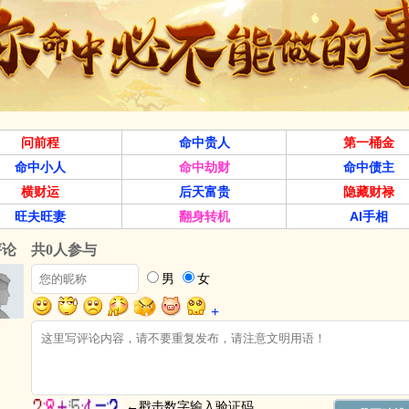
问前程
命中贵人
第一桶金
命中小人
命中劫财
命中债主
横财运
后天富贵
隐藏财禄
旺夫旺妻
翻身转机
AI手相