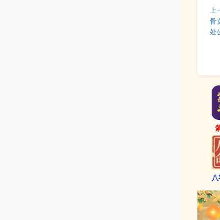
上
骨
处
八