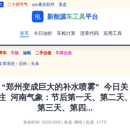
批
二十四节气
qmt量化软件
复盘
新能源
车工具
平台
电
首页
今日油价
车检计算
违章代码
实用工具
养车
车险
油耗
二手估值
车牌估值
文章系统
﹥
百科
﹥
头条
“郑州变成巨大的补水喷雾” 今日关
注 河南气象：节后第一天、第二天
第三天、第四...
发布时间: 2025/10/9 | 来源: 网络 | 热度: 177℃