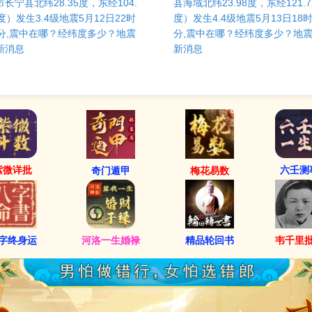
市长宁县北纬28.35度，东经104.
县海域北纬23.98度，东经121.7
5度）发生3.4级地震5月12日22时
度）发生4.4级地震5月13日18时
3分,震中在哪？经纬度多少？地震
分,震中在哪？经纬度多少？地
新消息
新消息
紫微详批
六壬测
奇门遁甲
梅花易数
字终身运
河洛一生婚禄
精品轮回书
韦千里