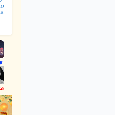
2
43
震最
事
批命