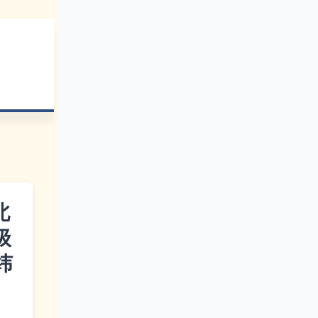
北
级
纬