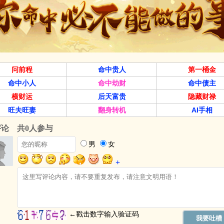
问前程
命中贵人
第一桶金
命中小人
命中劫财
命中债主
横财运
后天富贵
隐藏财禄
旺夫旺妻
翻身转机
AI手相