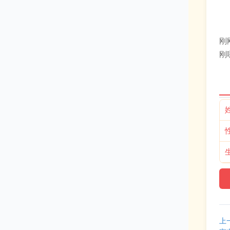
刚
刚
上