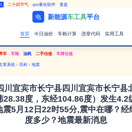
批
二十四节气
qmt量化软件
复盘
新能源
车工具
平台
电
首页
今日油价
车检计算
违章代码
实用工具
养车
车险
油耗
二手估值
车牌估值
文章系统
﹥
百科
﹥
地震
四川宜宾市长宁县四川宜宾市长宁县
纬28.38度，东经104.86度）发生4.2
地震5月12日22时55分,震中在哪？经
度多少？地震最新消息