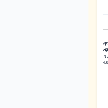
#
四
2
县
4