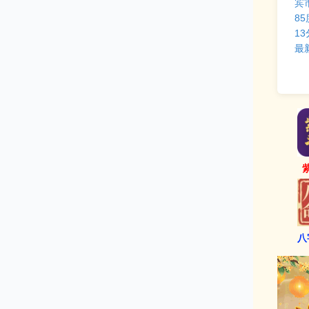
宾
8
1
最
八