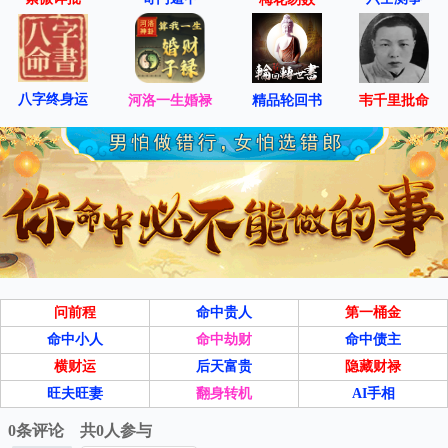
八字终身运
河洛一生婚禄
精品轮回书
韦千里批命
问前程
命中贵人
第一桶金
命中小人
命中劫财
命中债主
横财运
后天富贵
隐藏财禄
旺夫旺妻
翻身转机
AI手相