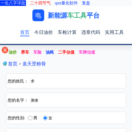
一生八字详批
二十四节气
qmt量化软件
复盘
新能源
车工具
平台
电
首页
今日油价
车检计算
违章代码
实用工具
油价
养车
车险
油耗
二手估值
车牌估值
首页
>
袁天罡称骨
您的姓氏：
您的名字：
您的性别:
男
女