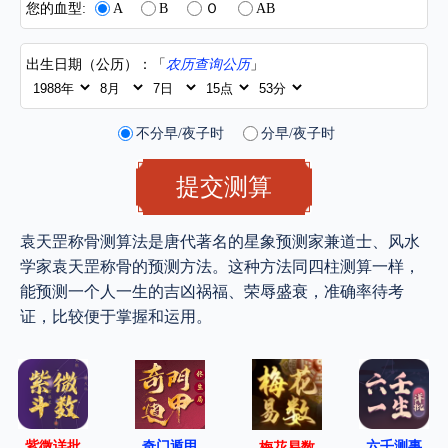
您的血型:
A
B
Ｏ
AB
出生日期（公历）：「
农历查询公历
」
不分早/夜子时
分早/夜子时
袁天罡称骨测算法是唐代著名的星象预测家兼道士、风水
学家袁天罡称骨的预测方法。这种方法同四柱测算一样，
能预测一个人一生的吉凶祸福、荣辱盛衰，准确率待考
证，比较便于掌握和运用。
紫微详批
六壬测事
奇门遁甲
梅花易数