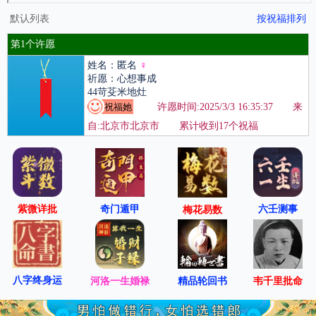
默认列表
按祝福排列
第1个许愿
姓名：匿名
♀
祈愿：心想事成
44苛芟米地灶
许愿时间:2025/3/3 16:35:37 来
自:北京市北京市 累计收到17个祝福
紫微详批
六壬测事
奇门遁甲
梅花易数
八字终身运
河洛一生婚禄
精品轮回书
韦千里批命