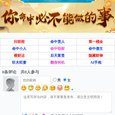
问前程
命中贵人
第一桶金
命中小人
命中劫财
命中债主
横财运
后天富贵
隐藏财禄
旺夫旺妻
翻身转机
AI手相