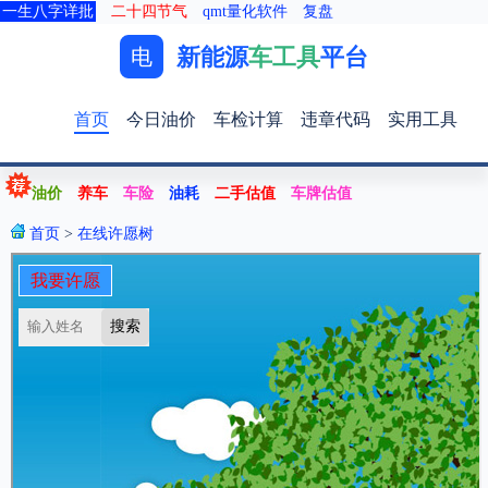
一生八字详批
二十四节气
qmt量化软件
复盘
新能源
车工具
平台
电
首页
今日油价
车检计算
违章代码
实用工具
油价
养车
车险
油耗
二手估值
车牌估值
首页
>
在线许愿树