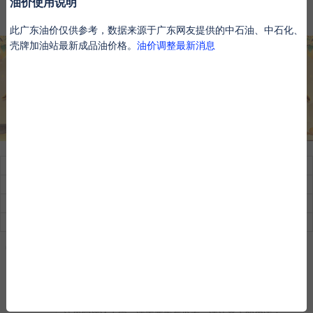
油价使用说明
八字终身运
河洛一生婚禄
精品轮回书
韦千里批命
此广东油价仅供参考，数据来源于广东网友提供的中石油、中石化、
壳牌加油站最新成品油价格。
油价调整最新消息
问前程
命中贵人
第一桶金
命中小人
命中劫财
命中债主
横财运
后天富贵
隐藏财禄
旺夫旺妻
翻身转机
AI手相