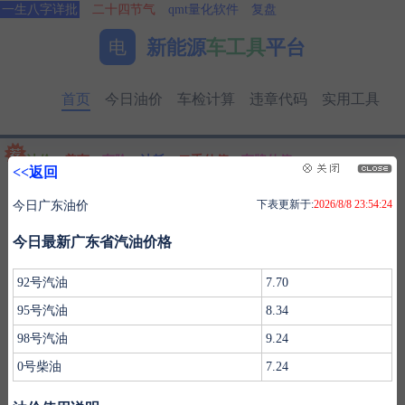
一生八字详批
二十四节气
qmt量化软件
复盘
新能源
车工具
平台
电
首页
今日油价
车检计算
违章代码
实用工具
油价
养车
车险
油耗
二手估值
车牌估值
<<返回
首页
>
今日油价
下表更新于:
2026/8/8 23:54:24
今日广东油价
今日最新广东省汽油价格
92号汽油
7.70
95号汽油
8.34
紫微详批
六壬测事
奇门遁甲
梅花易数
98号汽油
9.24
0号柴油
7.24