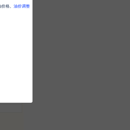
油价格。
油价调整
里批命
金
主
禄