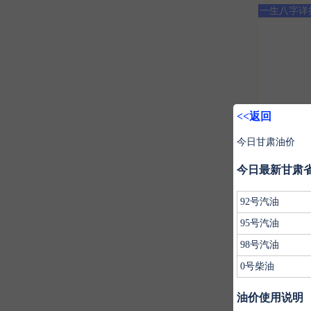
一生八字详
<<返回
油价
今日甘肃油价
首页
>
今日最新甘肃
92号汽油
95号汽油
98号汽油
紫微
0号柴油
油价使用说明