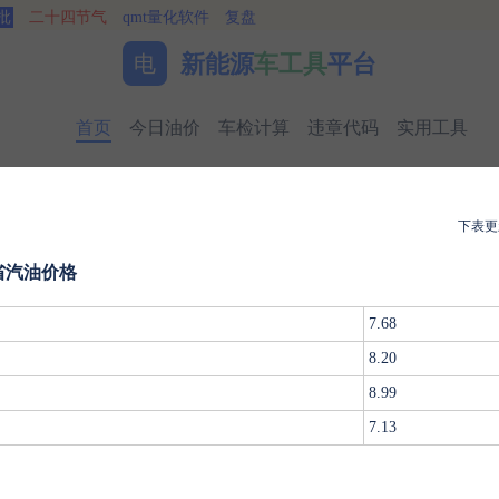
批
二十四节气
qmt量化软件
复盘
新能源
车工具
平台
电
首页
今日油价
车检计算
违章代码
实用工具
养车
车险
油耗
二手估值
车牌估值
下表更
今日油价
省汽油价格
7.68
8.20
8.99
详批
六
奇门遁甲
梅花易数
7.13