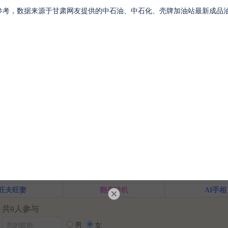
参考，数据来源于甘肃网友提供的中石油、中石化、壳牌加油站最新成品
终身运
河洛一生婚禄
精品轮回书
韦千
问前程
命中贵人
第一桶
命中小人
命中劫财
命中债
横财运
后天富贵
隐藏财
旺夫旺妻
翻身转机
AI手相