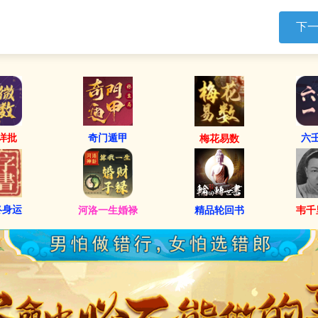
下
详批
六
奇门遁甲
梅花易数
终身运
河洛一生婚禄
精品轮回书
韦千