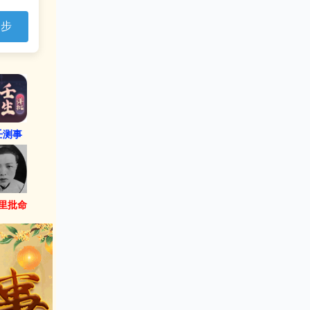
一步
壬测事
里批命