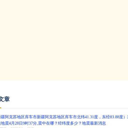
文章
新疆阿克苏地区库车市新疆阿克苏地区库车市北纬41.31度，东经83.88度）发
级地震4月28日9时37分,震中在哪？经纬度多少？地震最新消息