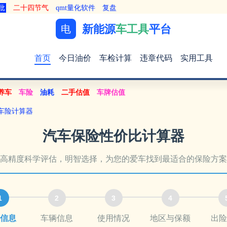
批
二十四节气
qmt量化软件
复盘
新能源
车工具
平台
电
首页
今日油价
车检计算
违章代码
实用工具
养车
车险
油耗
二手估值
车牌估值
车险计算器
汽车保险性价比计算器
高精度科学评估，明智选择，为您的爱车找到最适合的保险方案
1
2
3
4
信息
车辆信息
使用情况
地区与保额
出险