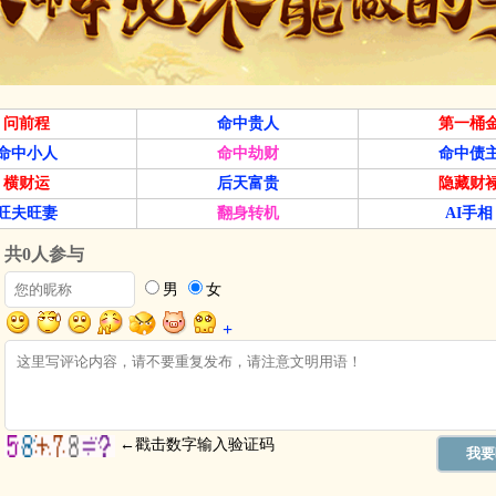
问前程
命中贵人
第一桶
命中小人
命中劫财
命中债
横财运
后天富贵
隐藏财
旺夫旺妻
翻身转机
AI手相