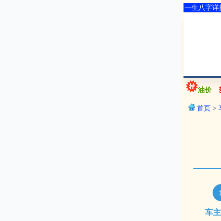
一生八字详
油价
首页
>
车主