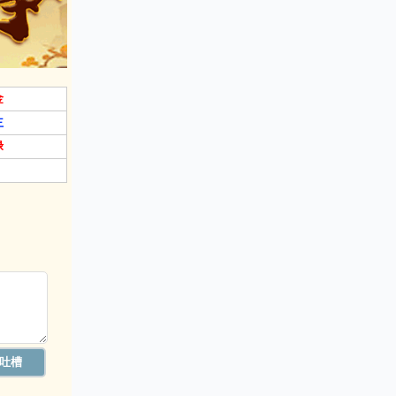
金
主
禄