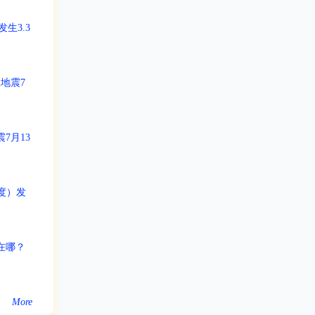
生3.3
级地震7
7月13
5度）发
中在哪？
More