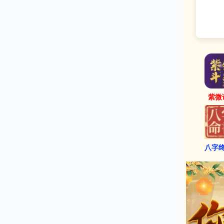
紫微
八字