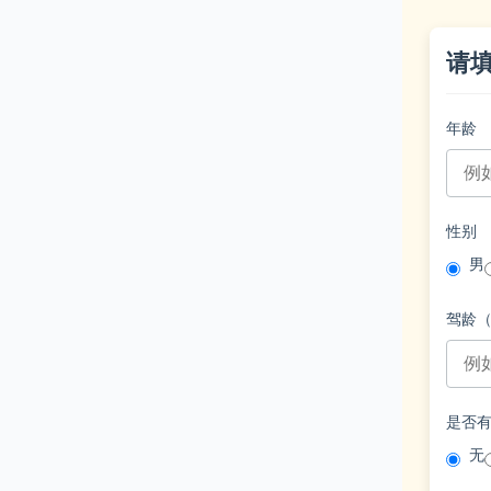
请
年龄
性别
男
驾龄
是否
无