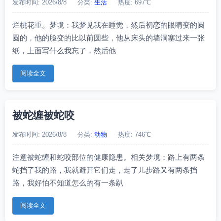
发布时间: 2026/8/8
分类:
生活
热度: 697℃
烂桃花重。梦境：我梦见我在睡觉，然后初恋的眼睛变的圆
圆的，他的脸变的比以前圆些，他从床头的墙洞塞过来一张
纸，上面写什么我忘了，然后他
阅读全文
被蛇缠被蛇咬
发布时间: 2026/8/8
分类:
动物
热度: 746℃
注意被蛇缠和蛇咬部位的健康隐患。相关梦境：路上有两条
蛇挡了我的路，我就避开它们走，走了几步路又有两条挡
路，我好怕不知道怎么的有一条趴
阅读全文