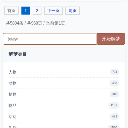
首页
1
2
下一页
尾页
共5804条 / 共968页 / 当前第1页
解梦类目
人物
711
动物
338
植物
340
物品
1167
活动
471
生活
1580