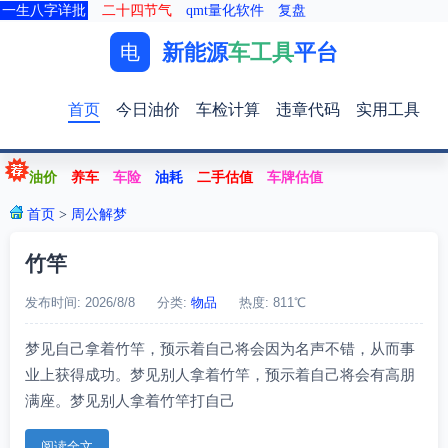
一生八字详批
二十四节气
qmt量化软件
复盘
新能源
车工具
平台
电
首页
今日油价
车检计算
违章代码
实用工具
油价
养车
车险
油耗
二手估值
车牌估值
首页
>
周公解梦
竹竿
发布时间: 2026/8/8
分类:
物品
热度: 811℃
梦见自己拿着竹竿，预示着自己将会因为名声不错，从而事
业上获得成功。梦见别人拿着竹竿，预示着自己将会有高朋
满座。梦见别人拿着竹竿打自己
阅读全文