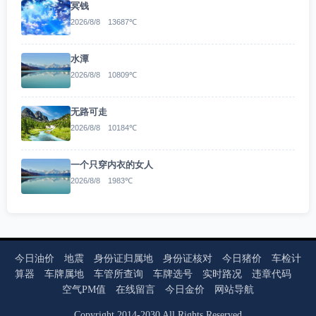
冥钱
2026/8/8 13687℃
水潭
2026/8/8 10809℃
无路可走
2026/8/8 10184℃
一个只穿内衣的女人
2026/8/8 1983℃
今日油价
地震
身份证归属地
身份证核对
今日猪价
车检计
算器
车牌属地
车管所查询
车牌选号
实时路况
违章代码
空气PM值
在线留言
今日金价
网站导航
Copyright
2014
-
2030
All Rights Reserved