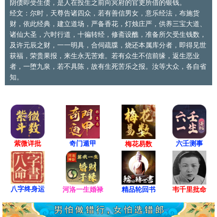
阴债即受生债，是人在投生之前向冥府的官吏所借的银钱。
经文：尔时，天尊告诸四众，若有善信男女，意乐经法，布施货
财，依此经典，建立道场，严备香花，灯烛庄严，供养三宝大道、
诸仙大圣，六时行道，十徧转经，修斋设醮，准备所欠受生钱数，
及许元辰之财，一一明具，合伺疏牒，烧还本属库分者，即得见世
获福，荣贵果报，来生永无苦难。若有众生不信前缘，返生恶业
者，一堕九泉，若不具陈，故有生死苦乐之报。汝等大众，各自省
知。
紫微详批
六壬测事
奇门遁甲
梅花易数
八字终身运
河洛一生婚禄
精品轮回书
韦千里批命