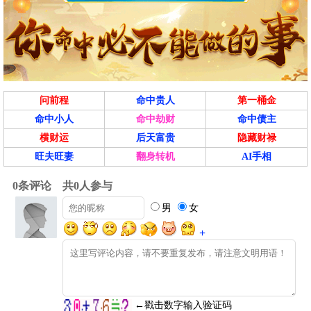
问前程
命中贵人
第一桶金
命中小人
命中劫财
命中债主
横财运
后天富贵
隐藏财禄
旺夫旺妻
翻身转机
AI手相