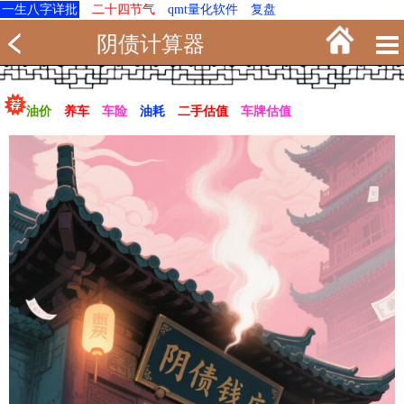
一生八字详批
二十四节气
qmt量化软件
复盘
阴债计算器
油价
养车
车险
油耗
二手估值
车牌估值