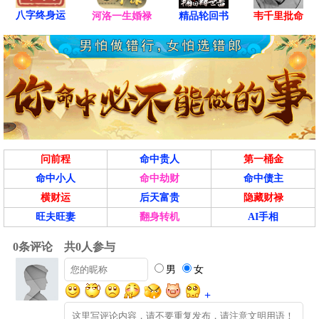
八字终身运
河洛一生婚禄
精品轮回书
韦千里批命
问前程
命中贵人
第一桶金
命中小人
命中劫财
命中债主
横财运
后天富贵
隐藏财禄
旺夫旺妻
翻身转机
AI手相