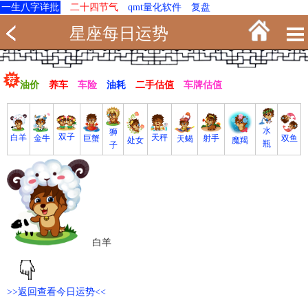
一生八字详批
二十四节气
qmt量化软件
复盘
星座每日运势
油价
养车
车险
油耗
二手估值
车牌估值
水
狮
双子
白羊
天秤
射手
巨蟹
双鱼
金牛
天蝎
魔羯
处女
瓶
子
白羊
>>返回查看今日运势<<