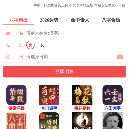
声明：此文由
缘友
上传,不代表本站立场,本站仅提供发布平台.
八字精批
2026运势
命中贵人
八字合婚
姓 名
性 别
男
女
生 日
紫微详批
六壬测事
奇门遁甲
梅花易数