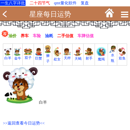
一生八字详批
二十四节气
qmt量化软件
复盘
星座每日运势
油价
养车
车险
油耗
二手估值
车牌估值
水
狮
双子
白羊
天秤
射手
巨蟹
双鱼
金牛
天蝎
魔羯
处女
瓶
子
白羊
>>返回查看今日运势<<