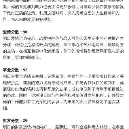
种问题和挑战时，你能够迅速地分析问题的本质，找到最佳的解决方
案。你的直觉和判断力也会变得更加敏锐，能够帮助你在复杂的情况
下做出正确的决策。利用这段时间，深入思考自己的人生目标和方
向，为未来的发展做好规划。
爱情分数：90
明日爱情运势提示，恋爱中的你与恋人可能会因生活中的小摩擦产生
分歧，但这也是感情升温的契机。坐下来心平气和地沟通，理解对方
的立场，在相互包容中化解矛盾，你们的感情将如经历风雨洗礼后的
彩虹，更加绚丽夺目。
事业分数：92
明日事业运势曙光初照，充满希望。你参与的一个重要项目迎来了关
键转折点，前期的努力逐渐显现出成果。在与合作伙伴的谈判中，你
展现出出色的谈判技巧和坚定的立场，成功争取到了有利于项目推进
的条款。同时，你对项目细节的关注和对整体进度的把控，让领导对
你的工作能力有了更深刻的认识，为未来的职业发展奠定了坚实基
础。
财富分数：89
明日的财富运势持续向好，一路飘红。可能会遇到贵人相助，在事业