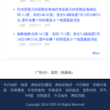
百科
2026/7/15 69℃
巴布亚新几内亚附近海域巴布亚新几内亚附近海域北
纬-3.2度，东经148.65度）发生6.4级地震7月13日16时53
分,震中在哪？经纬度多少？地震最新消息
百科
2026/7/15 66℃
秘鲁秘鲁北纬-14.5度，东经-71.5度）发生5.4级地震7月
14日16时21分,震中在哪？经纬度多少？地震最新消息
百科
2026/7/15 69℃
More
.
广告位6：底部（电脑端）
今日油价
地震
身份证归属地
身份证核对
今日猪价
车检计算
器
车牌属地
车管所查询
车牌选号
实时路况
违章代码
空气
PM值
在线留言
今日金价
网站导航
Copyright
2014
-
2030
All Rights Reserved