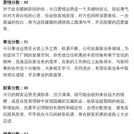
爱情分数：89
对于处在暧昧阶段的你，今日爱情运势是一个关键转折点。鼓起勇气
向对方表白你的心意，你会惊喜地发现，对方也同样深爱着你。一次
真诚的告白，将为这段朦胧的感情画上圆满句号，开启甜蜜的恋爱篇
章。
事业分数：91
今日事业运势呈火箭上升之势，机遇不断。公司拓展新业务领域，为
你提供了广阔的发展空间。你凭借过往积累的丰富经验和勇于尝试的
精神，迅速适应新业务的需求，在新的工作岗位上如鱼得水。与新同
事的合作也十分愉快，大家相互学习、共同进步，有望在新业务中取
得突出成绩，开启事业的新篇章。
财富分数：88
今日的财富运势充满惊喜，活力满满。很可能会收到来自远方的馈
赠，或是在投资理财中发现隐藏的宝藏机会，收获远超预期的收益。
即便如此，也要牢记理财的长期性和稳定性，合理分配资金，避免盲
目跟风投资。牢牢抓住今日的财富机遇，将在财富积累的道路上大步
迈进。