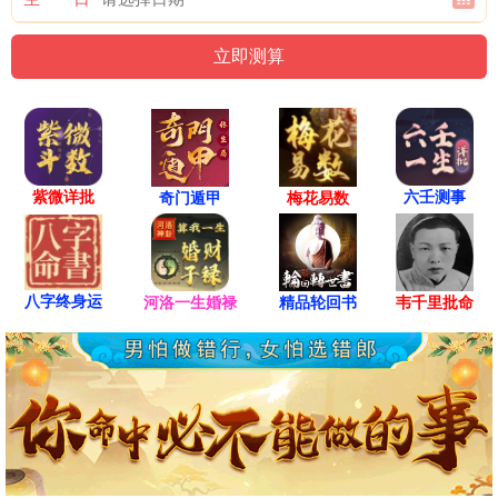
紫微详批
六壬测事
奇门遁甲
梅花易数
八字终身运
河洛一生婚禄
精品轮回书
韦千里批命