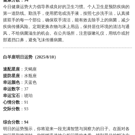
健康分数：94
今日健康运势大力倡导养成良好的卫生习惯。个人卫生是预防疾病的
第一道防线。勤洗手，使用肥皂或洗手液，按照七步洗手法，认真揉
搓双手的每一个部位，确保双手清洁，能有效去除手上的病菌，减少
疾病传播风险。定期更换衣物与床上用品，保持居住环境的清洁与通
风，不给病菌滋生的机会。在公共场所，注意咳嗽礼仪，用纸巾或肘
部遮挡口鼻，避免飞沫传播病菌。
白羊座明日运势（2025/8/10）
速配星座
：天蝎座
提防星座
：水瓶座
幸运颜色
：天蓝色
幸运数字
：37
幸运宝石
：琥珀
心情分数
：91
交际分数
：93
综合分数：94
明日的运势预示，你将迎来一段充满智慧与洞察力的日子。在面对各