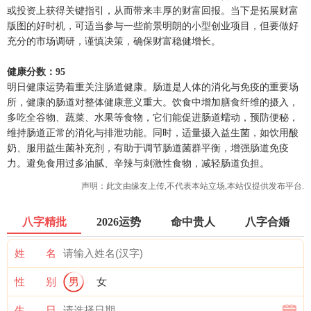
或投资上获得关键指引，从而带来丰厚的财富回报。当下是拓展财富
版图的好时机，可适当参与一些前景明朗的小型创业项目，但要做好
充分的市场调研，谨慎决策，确保财富稳健增长。
健康分数：95
明日健康运势着重关注肠道健康。肠道是人体的消化与免疫的重要场
所，健康的肠道对整体健康意义重大。饮食中增加膳食纤维的摄入，
多吃全谷物、蔬菜、水果等食物，它们能促进肠道蠕动，预防便秘，
维持肠道正常的消化与排泄功能。同时，适量摄入益生菌，如饮用酸
奶、服用益生菌补充剂，有助于调节肠道菌群平衡，增强肠道免疫
力。避免食用过多油腻、辛辣与刺激性食物，减轻肠道负担。
声明：此文由
缘友
上传,不代表本站立场,本站仅提供发布平台.
八字精批
2026运势
命中贵人
八字合婚
姓 名
性 别
男
女
生 日