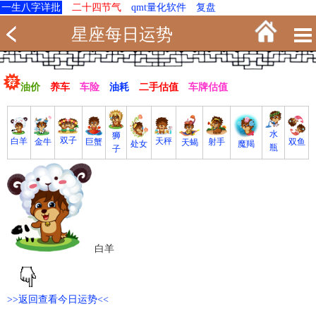
一生八字详批
二十四节气
qmt量化软件
复盘
星座每日运势
油价
养车
车险
油耗
二手估值
车牌估值
水
狮
双子
白羊
天秤
射手
巨蟹
双鱼
金牛
天蝎
魔羯
处女
瓶
子
白羊
>>返回查看今日运势<<