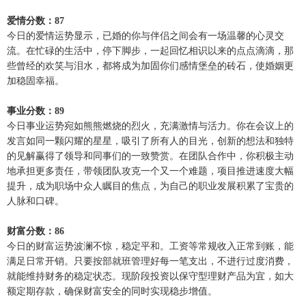
爱情分数：87
今日的爱情运势显示，已婚的你与伴侣之间会有一场温馨的心灵交
流。在忙碌的生活中，停下脚步，一起回忆相识以来的点点滴滴，那
些曾经的欢笑与泪水，都将成为加固你们感情堡垒的砖石，使婚姻更
加稳固幸福。
事业分数：89
今日事业运势宛如熊熊燃烧的烈火，充满激情与活力。你在会议上的
发言如同一颗闪耀的星星，吸引了所有人的目光，创新的想法和独特
的见解赢得了领导和同事们的一致赞赏。在团队合作中，你积极主动
地承担更多责任，带领团队攻克一个又一个难题，项目推进速度大幅
提升，成为职场中众人瞩目的焦点，为自己的职业发展积累了宝贵的
人脉和口碑。
财富分数：86
今日的财富运势波澜不惊，稳定平和。工资等常规收入正常到账，能
满足日常开销。只要按部就班管理好每一笔支出，不进行过度消费，
就能维持财务的稳定状态。现阶段投资以保守型理财产品为宜，如大
额定期存款，确保财富安全的同时实现稳步增值。