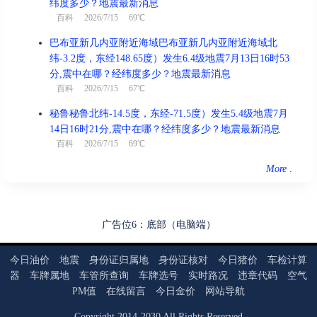
纬度多少？地震最新消息
百科
2026/7/15 69℃
巴布亚新几内亚附近海域巴布亚新几内亚附近海域北
纬-3.2度，东经148.65度）发生6.4级地震7月13日16时53
分,震中在哪？经纬度多少？地震最新消息
百科
2026/7/15 67℃
秘鲁秘鲁北纬-14.5度，东经-71.5度）发生5.4级地震7月
14日16时21分,震中在哪？经纬度多少？地震最新消息
百科
2026/7/15 69℃
More
.
广告位6：底部（电脑端）
今日油价
地震
身份证归属地
身份证核对
今日猪价
车检计算
器
车牌属地
车管所查询
车牌选号
实时路况
违章代码
空气
PM值
在线留言
今日金价
网站导航
Copyright
2014
-
2030
All Rights Reserved