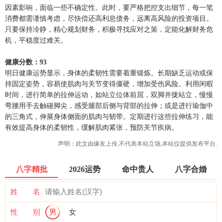
因素影响，面临一些不确定性。此时，要严格把控支出细节，每一笔
消费都需谨慎考虑，尽快偿还高利息债务，远离高风险的投资项目。
只要保持冷静，精心规划财务，积极寻找应对之策，定能化解财务危
机，平稳度过难关。
健康分数：93
明日健康运势显示，身体的柔韧性需要着重锻炼。长期缺乏运动或保
持固定姿势，容易使肌肉与关节变得僵硬，增加受伤风险。利用闲暇
时间，进行简单的拉伸运动，如站立位体前屈，双脚并拢站立，慢慢
弯腰用手去触碰脚尖，感受腿部后侧与背部的拉伸；或是进行瑜伽中
的三角式，伸展身体侧面的肌肉与韧带。定期进行这些拉伸练习，能
有效提高身体的柔韧性，缓解肌肉紧张，预防关节疾病。
声明：此文由
缘友
上传,不代表本站立场,本站仅提供发布平台.
八字精批
2026运势
命中贵人
八字合婚
姓 名
性 别
男
女