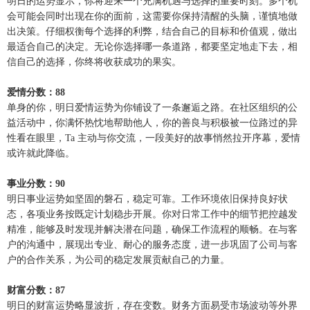
明日的运势显示，你将迎来一个充满机遇与选择的重要时刻。多个机
会可能会同时出现在你的面前，这需要你保持清醒的头脑，谨慎地做
出决策。仔细权衡每个选择的利弊，结合自己的目标和价值观，做出
最适合自己的决定。无论你选择哪一条道路，都要坚定地走下去，相
信自己的选择，你终将收获成功的果实。
爱情分数：88
单身的你，明日爱情运势为你铺设了一条邂逅之路。在社区组织的公
益活动中，你满怀热忱地帮助他人，你的善良与积极被一位路过的异
性看在眼里，Ta 主动与你交流，一段美好的故事悄然拉开序幕，爱情
或许就此降临。
事业分数：90
明日事业运势如坚固的磐石，稳定可靠。工作环境依旧保持良好状
态，各项业务按既定计划稳步开展。你对日常工作中的细节把控越发
精准，能够及时发现并解决潜在问题，确保工作流程的顺畅。在与客
户的沟通中，展现出专业、耐心的服务态度，进一步巩固了公司与客
户的合作关系，为公司的稳定发展贡献自己的力量。
财富分数：87
明日的财富运势略显波折，存在变数。财务方面易受市场波动等外界