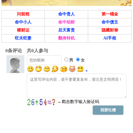
问前程
命中贵人
第一桶金
命中小人
命中劫财
命中债主
横财运
后天富贵
隐藏财禄
旺夫旺妻
翻身转机
AI手相