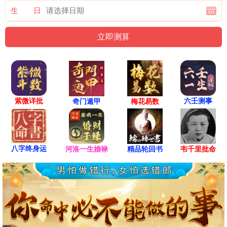
生 日
紫微详批
六壬测事
奇门遁甲
梅花易数
八字终身运
河洛一生婚禄
精品轮回书
韦千里批命