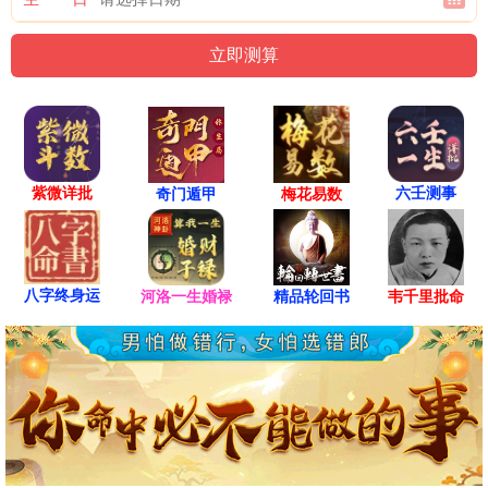
紫微详批
六壬测事
奇门遁甲
梅花易数
八字终身运
河洛一生婚禄
精品轮回书
韦千里批命