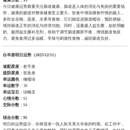
健康分数：95
今日健康运势着重关注肠道健康。肠道是人体的消化与免疫的重要场
所，健康的肠道对整体健康意义重大。饮食中增加膳食纤维的摄入，
多吃全谷物、蔬菜、水果等食物，它们能促进肠道蠕动，预防便秘，
维持肠道正常的消化与排泄功能。同时，适量摄入益生菌，如饮用酸
奶、服用益生菌补充剂，有助于调节肠道菌群平衡，增强肠道免疫
力。避免食用过多油腻、辛辣与刺激性食物，减轻肠道负担。
白羊座明日运势（2025/12/11）
速配星座
：射手座
提防星座
：双鱼座
幸运颜色
：橄榄绿
幸运数字
：38
幸运宝石
：绿幽灵
心情分数
：92
交际分数
：94
综合分数：95
明日的运势提示，你将迎来一段人际关系大丰收的时期。在工作中，