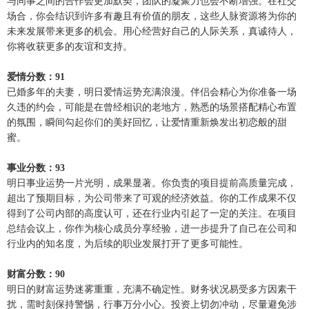
与同事之间的合作会更加默契，团队的凝聚力也会不断增强。在社交
场合，你会结识到许多有趣且有价值的朋友，这些人脉资源将为你的
未来发展带来更多的机会。用心经营好自己的人际关系，真诚待人，
你将收获更多的友谊和支持。
爱情分数：91
已婚多年的夫妻，明日爱情运势充满浪漫。伴侣会精心为你准备一场
久违的约会，可能是在曾经相识的老地方，熟悉的场景搭配精心布置
的氛围，瞬间勾起你们的美好回忆，让爱情重新焕发出初恋般的甜
蜜。
事业分数：93
明日事业运势一片光明，成果显著。你负责的项目提前高质量完成，
超出了预期目标，为公司带来了可观的经济效益。你的工作成果不仅
得到了公司内部的高度认可，还在行业内引起了一定的关注。在项目
总结会议上，你作为核心成员分享经验，进一步提升了自己在公司和
行业内的知名度，为后续的职业发展打开了更多可能性。
财富分数：90
明日的财富运势迷雾重重，充满不确定性。财务状况易受多方因素干
扰，需时刻保持警惕，行事万分小心。投资上切勿冲动，尽量避免涉