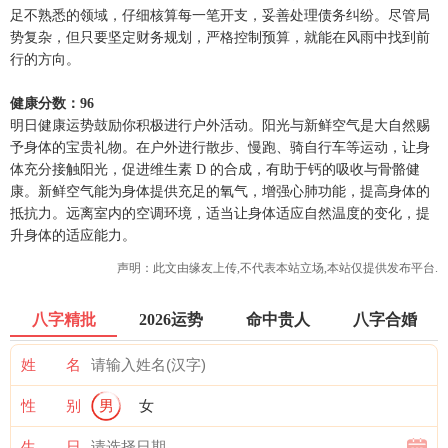
足不熟悉的领域，仔细核算每一笔开支，妥善处理债务纠纷。尽管局
势复杂，但只要坚定财务规划，严格控制预算，就能在风雨中找到前
行的方向。
健康分数：96
明日健康运势鼓励你积极进行户外活动。阳光与新鲜空气是大自然赐
予身体的宝贵礼物。在户外进行散步、慢跑、骑自行车等运动，让身
体充分接触阳光，促进维生素 D 的合成，有助于钙的吸收与骨骼健
康。新鲜空气能为身体提供充足的氧气，增强心肺功能，提高身体的
抵抗力。远离室内的空调环境，适当让身体适应自然温度的变化，提
升身体的适应能力。
声明：此文由
缘友
上传,不代表本站立场,本站仅提供发布平台.
八字精批
2026运势
命中贵人
八字合婚
姓 名
性 别
男
女
生 日