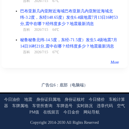
百科
2026/7/15 67℃
巴布亚新几内亚附近海域巴布亚新几内亚附近海域北
纬-3.2度，东经148.65度）发生6.4级地震7月13日16时53
分,震中在哪？经纬度多少？地震最新消息
百科
2026/7/15 64℃
秘鲁秘鲁北纬-14.5度，东经-71.5度）发生5.4级地震7月
14日16时21分,震中在哪？经纬度多少？地震最新消息
百科
2026/7/15 67℃
More
广告位6：底部（电脑端）
今日油价
地震
身份证归属地
身份证核对
今日猪价
车检计算
器
车牌属地
车管所查询
车牌选号
实时路况
违章代码
空气
PM值
在线留言
今日金价
网站导航
Copyright
2014
-
2030
All Rights Reserved