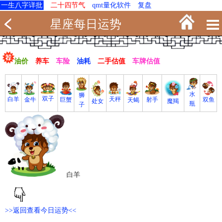
一生八字详批
二十四节气
qmt量化软件
复盘
星座每日运势
油价
养车
车险
油耗
二手估值
车牌估值
水
狮
双子
白羊
天秤
射手
巨蟹
双鱼
金牛
天蝎
魔羯
处女
瓶
子
白羊
>>返回查看今日运势<<