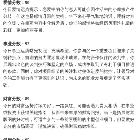
爱情分数：90
今日爱情运势提示，恋爱中的你与恋人可能会因生活中的小摩擦产生
分歧，但这也是感情升温的契机。坐下来心平气和地沟通，理解对方
的立场，在相互包容中化解矛盾，你们的感情将如经历风雨洗礼后的
彩虹，更加绚丽夺目。
事业分数：92
今日事业运势曙光初照，充满希望。你参与的一个重要项目迎来了关
键转折点，前期的努力逐渐显现出成果。在与合作伙伴的谈判中，你
展现出出色的谈判技巧和坚定的立场，成功争取到了有利于项目推进
的条款。同时，你对项目细节的关注和对整体进度的把控，让领导对
你的工作能力有了更深刻的认识，为未来的职业发展奠定了坚实基
础。
财富分数：89
今日的财富运势持续向好，一路飘红。可能会遇到贵人相助，在事业
或投资上获得关键指引，从而带来丰厚的财富回报。当下是拓展财富
版图的好时机，可适当参与一些前景明朗的小型创业项目，但要做好
充分的市场调研，谨慎决策，确保财富稳健增长。