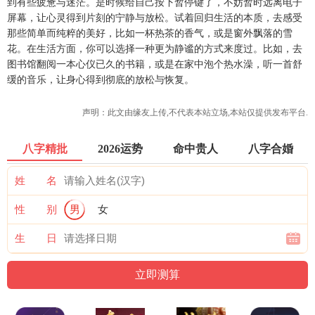
到有些疲惫与迷茫。是时候给自己按下暂停键了，不妨暂时远离电子
屏幕，让心灵得到片刻的宁静与放松。试着回归生活的本质，去感受
那些简单而纯粹的美好，比如一杯热茶的香气，或是窗外飘落的雪
花。在生活方面，你可以选择一种更为静谧的方式来度过。比如，去
图书馆翻阅一本心仪已久的书籍，或是在家中泡个热水澡，听一首舒
缓的音乐，让身心得到彻底的放松与恢复。
声明：此文由
缘友
上传,不代表本站立场,本站仅提供发布平台.
八字精批
2026运势
命中贵人
八字合婚
姓 名
性 别
男
女
生 日