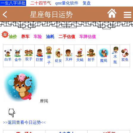
一生八字详批
二十四节气
qmt量化软件
复盘
星座每日运势
油价
养车
车险
油耗
二手估值
车牌估值
水
狮
双子
白羊
天秤
射手
巨蟹
双鱼
金牛
天蝎
魔羯
处女
瓶
子
摩羯
>>返回查看今日运势<<