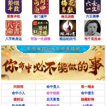
紫微详批
六壬测事
奇门遁甲
梅花易数
八字终身运
河洛一生婚禄
精品轮回书
韦千里批命
问前程
命中贵人
第一桶金
命中小人
命中劫财
命中债主
横财运
后天富贵
隐藏财禄
旺夫旺妻
翻身转机
AI手相