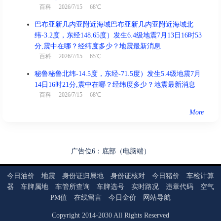
百科
2026/7/15 68℃
巴布亚新几内亚附近海域巴布亚新几内亚附近海域北
纬-3.2度，东经148.65度）发生6.4级地震7月13日16时53
分,震中在哪？经纬度多少？地震最新消息
百科
2026/7/15 65℃
秘鲁秘鲁北纬-14.5度，东经-71.5度）发生5.4级地震7月
14日16时21分,震中在哪？经纬度多少？地震最新消息
百科
2026/7/15 68℃
More
广告位6：底部（电脑端）
今日油价
地震
身份证归属地
身份证核对
今日猪价
车检计算
器
车牌属地
车管所查询
车牌选号
实时路况
违章代码
空气
PM值
在线留言
今日金价
网站导航
Copyright
2014
-
2030
All Rights Reserved