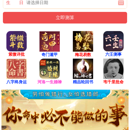
生 日
紫微详批
六壬测事
奇门遁甲
梅花易数
八字终身运
河洛一生婚禄
精品轮回书
韦千里批命