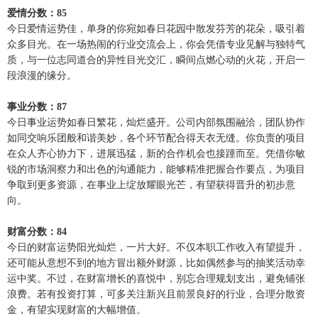
爱情分数：85
今日爱情运势佳，单身的你宛如春日花园中散发芬芳的花朵，吸引着
众多目光。在一场热闹的行业交流会上，你会凭借专业见解与独特气
质，与一位志同道合的异性目光交汇，瞬间点燃心动的火花，开启一
段浪漫的缘分。
事业分数：87
今日事业运势如春日繁花，灿烂盛开。公司内部氛围融洽，团队协作
如同交响乐团般和谐美妙，各个环节配合得天衣无缝。你负责的项目
在众人齐心协力下，进展迅猛，新的合作机会也接踵而至。凭借你敏
锐的市场洞察力和出色的沟通能力，能够精准把握合作要点，为项目
争取到更多资源，在事业上绽放耀眼光芒，有望获得晋升的初步意
向。
财富分数：84
今日的财富运势阳光灿烂，一片大好。不仅本职工作收入有望提升，
还可能从意想不到的地方冒出额外财源，比如偶然参与的抽奖活动幸
运中奖。不过，在财富增长的喜悦中，别忘合理规划支出，避免铺张
浪费。若有投资打算，可多关注新兴且前景良好的行业，合理分散资
金，有望实现财富的大幅增值。