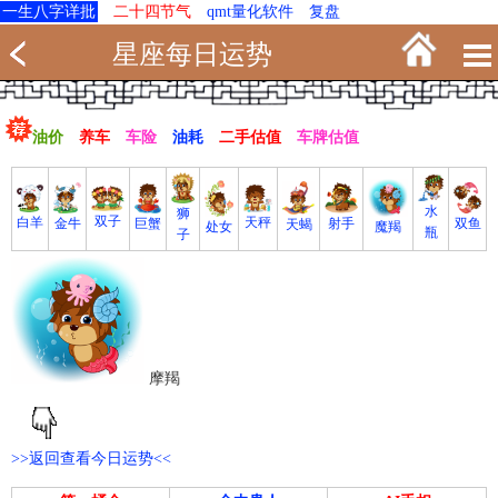
一生八字详批
二十四节气
qmt量化软件
复盘
星座每日运势
油价
养车
车险
油耗
二手估值
车牌估值
水
狮
双子
白羊
天秤
射手
巨蟹
双鱼
金牛
天蝎
魔羯
处女
瓶
子
摩羯
>>返回查看今日运势<<