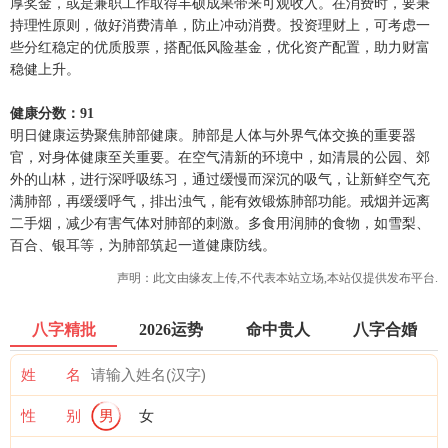
厚奖金，或是兼职工作取得丰硕成果带来可观收入。在消费时，要秉
持理性原则，做好消费清单，防止冲动消费。投资理财上，可考虑一
些分红稳定的优质股票，搭配低风险基金，优化资产配置，助力财富
稳健上升。
健康分数：91
明日健康运势聚焦肺部健康。肺部是人体与外界气体交换的重要器
官，对身体健康至关重要。在空气清新的环境中，如清晨的公园、郊
外的山林，进行深呼吸练习，通过缓慢而深沉的吸气，让新鲜空气充
满肺部，再缓缓呼气，排出浊气，能有效锻炼肺部功能。戒烟并远离
二手烟，减少有害气体对肺部的刺激。多食用润肺的食物，如雪梨、
百合、银耳等，为肺部筑起一道健康防线。
声明：此文由
缘友
上传,不代表本站立场,本站仅提供发布平台.
八字精批
2026运势
命中贵人
八字合婚
姓 名
性 别
男
女