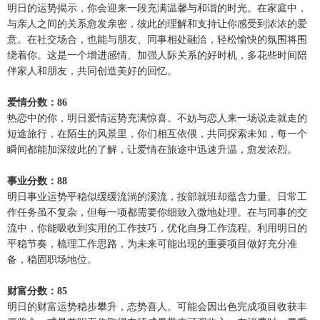
明日的运势揭示，你会迎来一段充满温馨与和谐的时光。在家庭中，
与亲人之间的关系愈发亲密，彼此的理解和支持让你感受到浓浓的爱
意。在社交场合，也能与朋友、同事相处融洽，轻松愉快的氛围将围
绕着你。这是一个增进感情、加强人际关系的好时机，多花些时间陪
伴家人和朋友，共同创造美好的回忆。
爱情分数：86
热恋中的你，明日爱情运势充满惊喜。不妨与恋人来一场说走就走的
短途旅行，在陌生的风景里，你们相互依偎，共同探索未知，每一个
瞬间都能加深彼此的了解，让爱情在旅途中迅速升温，愈发浓烈。
事业分数：88
明日事业运势平稳似缓缓流淌的溪流，按部就班却蕴含力量。日常工
作任务虽不复杂，但每一项都需要你细致入微地处理。在与同事的交
流中，你能吸收到实用的工作技巧，优化自身工作流程。利用明日的
平稳节奏，梳理工作思路，为未来可能出现的重要项目做好充分准
备，稳固职场地位。
财富分数：85
明日的财富运势稳步攀升，态势喜人。可能会因出色完成项目收获丰