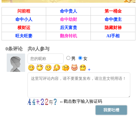
问前程
命中贵人
第一桶金
命中小人
命中劫财
命中债主
横财运
后天富贵
隐藏财禄
旺夫旺妻
翻身转机
AI手相