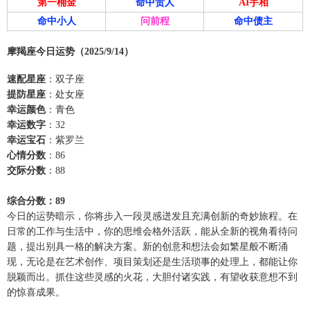
第一桶金
命中贵人
AI手相
命中小人
问前程
命中债主
摩羯座今日运势（2025/9/14）
速配星座
：双子座
提防星座
：处女座
幸运颜色
：青色
幸运数字
：32
幸运宝石
：紫罗兰
心情分数
：86
交际分数
：88
综合分数：89
今日的运势暗示，你将步入一段灵感迸发且充满创新的奇妙旅程。在
日常的工作与生活中，你的思维会格外活跃，能从全新的视角看待问
题，提出别具一格的解决方案。新的创意和想法会如繁星般不断涌
现，无论是在艺术创作、项目策划还是生活琐事的处理上，都能让你
脱颖而出。抓住这些灵感的火花，大胆付诸实践，有望收获意想不到
的惊喜成果。