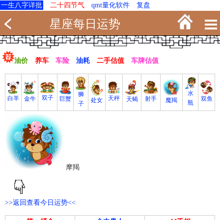
一生八字详批
二十四节气
qmt量化软件
复盘
星座每日运势
油价
养车
车险
油耗
二手估值
车牌估值
水
狮
双子
白羊
天秤
射手
巨蟹
双鱼
金牛
天蝎
魔羯
处女
瓶
子
摩羯
>>返回查看今日运势<<