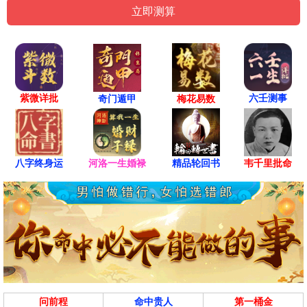
紫微详批
六壬测事
奇门遁甲
梅花易数
八字终身运
河洛一生婚禄
精品轮回书
韦千里批命
问前程
命中贵人
第一桶金