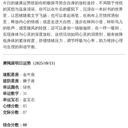
今日的健康运势鼓励你积极探寻契合自身的放松途径，不局限于传统
的冥想与温泉浸浴。你可以在午后的暖阳下，沉浸在一本好书的世界
里，让思绪随着文字飞扬；也可以拿起画笔，在画布上尽情挥洒创
意，释放内心的情感；或是走进大自然，漫步在林间小道，聆听鸟儿
的歌声，感受微风的轻抚；还可以参加一场瑜伽班，在一呼一吸间，
实现身体与心灵的深度放松。这些活动如同心灵的润滑剂，能有效降
低身体的紧张程度，舒缓情绪压力，调节呼吸与心率，助力维持心理
与生理的和谐平衡。
摩羯座明日运势（2025/10/13）
速配星座
：金牛座
提防星座
：狮子座
幸运颜色
：绿色
幸运数字
：31
幸运宝石
：蓝宝石
心情分数
：85
交际分数
：87
综合分数：88