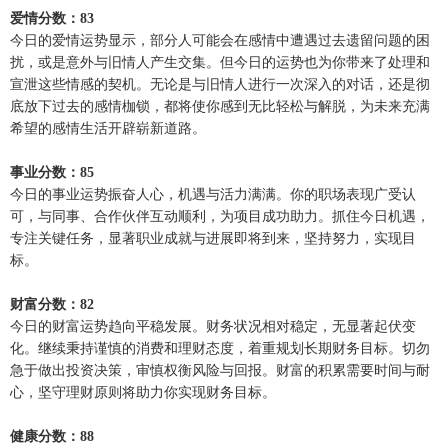
爱情分数：83
今日的爱情运势显示，部分人可能会在感情中遭遇过去遗留问题的困
扰，或是意外与旧情人产生交集。但今日的运势也为你带来了处理和
宣泄这些情感的契机。无论是与旧情人进行一次深入的对话，还是彻
底放下过去的感情枷锁，都将使你感到无比轻松与解脱，为未来充满
希望的感情生活开辟崭新道路。
事业分数：85
今日的事业运势振奋人心，机遇与活力满满。你的职场表现广受认
可，与同事、合作伙伴互动顺利，为项目成功助力。抓住今日机遇，
专注关键任务，显著职业成就与进展即将到来，坚持努力，实现目
标。
财富分数：82
今日的财富运势趋向平稳发展。财务状况相对稳定，无显著起伏变
化。继续秉持谨慎的消费和理财态度，着重规划长期财务目标。切勿
急于做出投资决策，审慎权衡风险与回报。财富的积累需要时间与耐
心，坚守理财原则将助力你实现财务目标。
健康分数：88