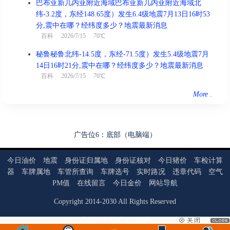
巴布亚新几内亚附近海域巴布亚新几内亚附近海域北
纬-3.2度，东经148.65度）发生6.4级地震7月13日16时53
分,震中在哪？经纬度多少？地震最新消息
百科
2026/7/15 70℃
秘鲁秘鲁北纬-14.5度，东经-71.5度）发生5.4级地震7月
14日16时21分,震中在哪？经纬度多少？地震最新消息
百科
2026/7/15 70℃
More
.
广告位6：底部（电脑端）
今日油价
地震
身份证归属地
身份证核对
今日猪价
车检计算
器
车牌属地
车管所查询
车牌选号
实时路况
违章代码
空气
PM值
在线留言
今日金价
网站导航
Copyright
2014
-
2030
All Rights Reserved
当前页面耗时：0.00秒