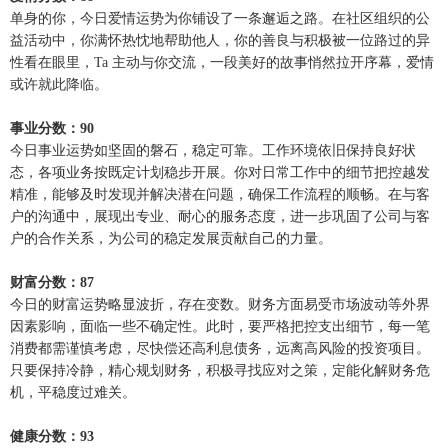
单身的你，今日爱情运势为你铺设了一条邂逅之路。在社区组织的公
益活动中，你满怀热忱地帮助他人，你的善良与积极被一位路过的异
性看在眼里，Ta 主动与你交流，一段美好的故事悄然拉开序幕，爱情
或许就此降临。
事业分数：90
今日事业运势如坚固的磐石，稳定可靠。工作环境依旧保持良好状
态，各项业务按既定计划稳步开展。你对日常工作中的细节把控越发
精准，能够及时发现并解决潜在问题，确保工作流程的顺畅。在与客
户的沟通中，展现出专业、耐心的服务态度，进一步巩固了公司与客
户的合作关系，为公司的稳定发展贡献自己的力量。
财富分数：87
今日的财富运势略显波折，存在变数。财务方面易受市场波动等外界
因素影响，面临一些不确定性。此时，要严格把控支出细节，每一笔
消费都需谨慎考虑，尽快偿还高利息债务，远离高风险的投资项目。
只要保持冷静，精心规划财务，积极寻找应对之策，定能化解财务危
机，平稳度过难关。
健康分数：93