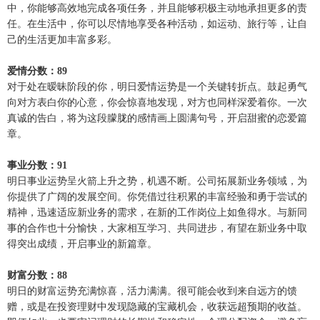
中，你能够高效地完成各项任务，并且能够积极主动地承担更多的责
任。在生活中，你可以尽情地享受各种活动，如运动、旅行等，让自
己的生活更加丰富多彩。
爱情分数：89
对于处在暧昧阶段的你，明日爱情运势是一个关键转折点。鼓起勇气
向对方表白你的心意，你会惊喜地发现，对方也同样深爱着你。一次
真诚的告白，将为这段朦胧的感情画上圆满句号，开启甜蜜的恋爱篇
章。
事业分数：91
明日事业运势呈火箭上升之势，机遇不断。公司拓展新业务领域，为
你提供了广阔的发展空间。你凭借过往积累的丰富经验和勇于尝试的
精神，迅速适应新业务的需求，在新的工作岗位上如鱼得水。与新同
事的合作也十分愉快，大家相互学习、共同进步，有望在新业务中取
得突出成绩，开启事业的新篇章。
财富分数：88
明日的财富运势充满惊喜，活力满满。很可能会收到来自远方的馈
赠，或是在投资理财中发现隐藏的宝藏机会，收获远超预期的收益。