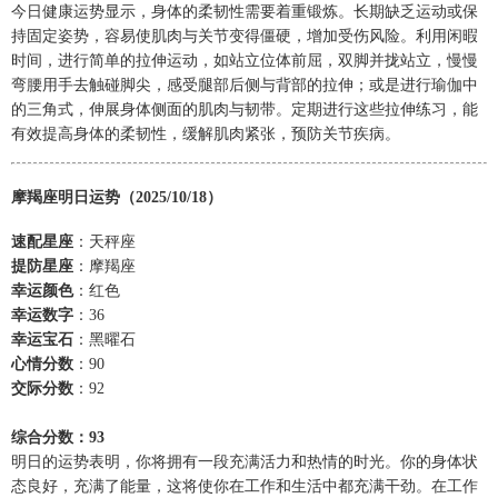
今日健康运势显示，身体的柔韧性需要着重锻炼。长期缺乏运动或保
持固定姿势，容易使肌肉与关节变得僵硬，增加受伤风险。利用闲暇
时间，进行简单的拉伸运动，如站立位体前屈，双脚并拢站立，慢慢
弯腰用手去触碰脚尖，感受腿部后侧与背部的拉伸；或是进行瑜伽中
的三角式，伸展身体侧面的肌肉与韧带。定期进行这些拉伸练习，能
有效提高身体的柔韧性，缓解肌肉紧张，预防关节疾病。
摩羯座明日运势（2025/10/18）
速配星座
：天秤座
提防星座
：摩羯座
幸运颜色
：红色
幸运数字
：36
幸运宝石
：黑曜石
心情分数
：90
交际分数
：92
综合分数：93
明日的运势表明，你将拥有一段充满活力和热情的时光。你的身体状
态良好，充满了能量，这将使你在工作和生活中都充满干劲。在工作