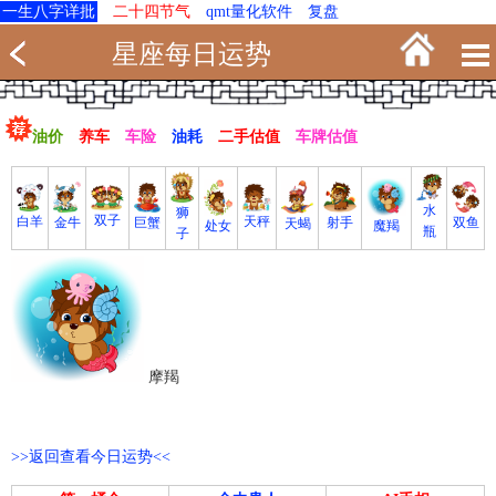
一生八字详批
二十四节气
qmt量化软件
复盘
星座每日运势
油价
养车
车险
油耗
二手估值
车牌估值
水
狮
双子
白羊
天秤
射手
巨蟹
双鱼
金牛
天蝎
魔羯
处女
瓶
子
摩羯
>>返回查看今日运势<<