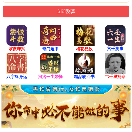
紫微详批
六壬测事
奇门遁甲
梅花易数
八字终身运
河洛一生婚禄
精品轮回书
韦千里批命