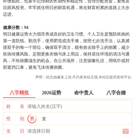
即便如此，也要牢记理财的长期性和稳定性，合理分配资金，避免盲
目跟风投资。牢牢抓住明日的财富机遇，将在财富积累的道路上大步
迈进。
健康分数：94
明日健康运势大力倡导养成良好的卫生习惯。个人卫生是预防疾病的
第一道防线。勤洗手，使用肥皂或洗手液，按照七步洗手法，认真揉
搓双手的每一个部位，确保双手清洁，能有效去除手上的病菌，减少
疾病传播风险。定期更换衣物与床上用品，保持居住环境的清洁与通
风，不给病菌滋生的机会。在公共场所，注意咳嗽礼仪，用纸巾或肘
部遮挡口鼻，避免飞沫传播病菌。
声明：此文由
缘友
上传,不代表本站立场,本站仅提供发布平台.
八字精批
2026运势
命中贵人
八字合婚
姓 名
性 别
男
女
生 日