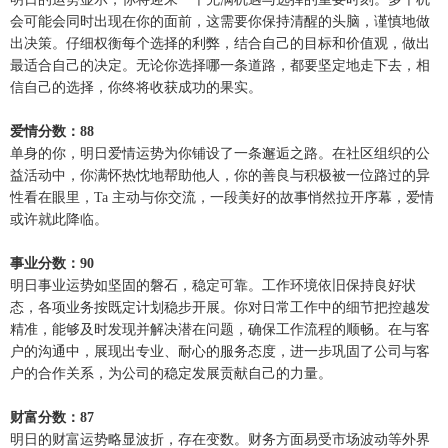
会可能会同时出现在你的面前，这需要你保持清醒的头脑，谨慎地做
出决策。仔细权衡每个选择的利弊，结合自己的目标和价值观，做出
最适合自己的决定。无论你选择哪一条道路，都要坚定地走下去，相
信自己的选择，你终将收获成功的果实。
爱情分数：88
单身的你，明日爱情运势为你铺设了一条邂逅之路。在社区组织的公
益活动中，你满怀热忱地帮助他人，你的善良与积极被一位路过的异
性看在眼里，Ta 主动与你交流，一段美好的故事悄然拉开序幕，爱情
或许就此降临。
事业分数：90
明日事业运势如坚固的磐石，稳定可靠。工作环境依旧保持良好状
态，各项业务按既定计划稳步开展。你对日常工作中的细节把控越发
精准，能够及时发现并解决潜在问题，确保工作流程的顺畅。在与客
户的沟通中，展现出专业、耐心的服务态度，进一步巩固了公司与客
户的合作关系，为公司的稳定发展贡献自己的力量。
财富分数：87
明日的财富运势略显波折，存在变数。财务方面易受市场波动等外界