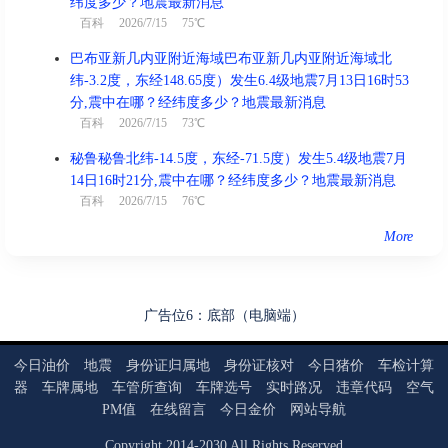
纬度多少？地震最新消息
百科
2026/7/15 75℃
巴布亚新几内亚附近海域巴布亚新几内亚附近海域北
纬-3.2度，东经148.65度）发生6.4级地震7月13日16时53
分,震中在哪？经纬度多少？地震最新消息
百科
2026/7/15 73℃
秘鲁秘鲁北纬-14.5度，东经-71.5度）发生5.4级地震7月
14日16时21分,震中在哪？经纬度多少？地震最新消息
百科
2026/7/15 76℃
More
广告位6：底部（电脑端）
今日油价
地震
身份证归属地
身份证核对
今日猪价
车检计算
器
车牌属地
车管所查询
车牌选号
实时路况
违章代码
空气
PM值
在线留言
今日金价
网站导航
Copyright
2014
-
2030
All Rights Reserved