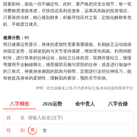
因素影响，面临一些不确定性。此时，要严格把控支出细节，每一笔
消费都需谨慎考虑，尽快偿还高利息债务，远离高风险的投资项目。
只要保持冷静，精心规划财务，积极寻找应对之策，定能化解财务危
机，平稳度过难关。
健康分数：93
明日健康运势显示，身体的柔韧性需要着重锻炼。长期缺乏运动或保
持固定姿势，容易使肌肉与关节变得僵硬，增加受伤风险。利用闲暇
时间，进行简单的拉伸运动，如站立位体前屈，双脚并拢站立，慢慢
弯腰用手去触碰脚尖，感受腿部后侧与背部的拉伸；或是进行瑜伽中
的三角式，伸展身体侧面的肌肉与韧带。定期进行这些拉伸练习，能
有效提高身体的柔韧性，缓解肌肉紧张，预防关节疾病。
声明：此文由
缘友
上传,不代表本站立场,本站仅提供发布平台.
八字精批
2026运势
命中贵人
八字合婚
姓 名
性 别
男
女