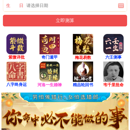
生 日
紫微详批
六壬测事
奇门遁甲
梅花易数
八字终身运
河洛一生婚禄
精品轮回书
韦千里批命