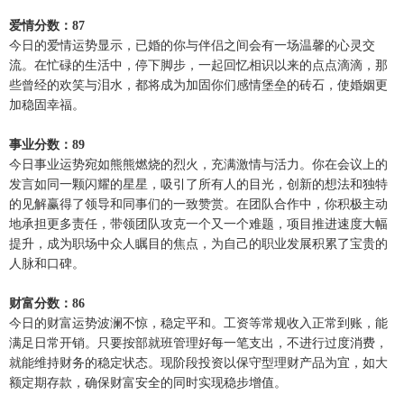
爱情分数：87
今日的爱情运势显示，已婚的你与伴侣之间会有一场温馨的心灵交
流。在忙碌的生活中，停下脚步，一起回忆相识以来的点点滴滴，那
些曾经的欢笑与泪水，都将成为加固你们感情堡垒的砖石，使婚姻更
加稳固幸福。
事业分数：89
今日事业运势宛如熊熊燃烧的烈火，充满激情与活力。你在会议上的
发言如同一颗闪耀的星星，吸引了所有人的目光，创新的想法和独特
的见解赢得了领导和同事们的一致赞赏。在团队合作中，你积极主动
地承担更多责任，带领团队攻克一个又一个难题，项目推进速度大幅
提升，成为职场中众人瞩目的焦点，为自己的职业发展积累了宝贵的
人脉和口碑。
财富分数：86
今日的财富运势波澜不惊，稳定平和。工资等常规收入正常到账，能
满足日常开销。只要按部就班管理好每一笔支出，不进行过度消费，
就能维持财务的稳定状态。现阶段投资以保守型理财产品为宜，如大
额定期存款，确保财富安全的同时实现稳步增值。