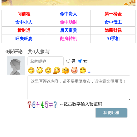
问前程
命中贵人
第一桶金
命中小人
命中劫财
命中债主
横财运
后天富贵
隐藏财禄
旺夫旺妻
翻身转机
AI手相