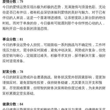
爱情分数：79
今日的爱情运势呈现出极为积极的态势，充满激情与浪漫色彩。无论
你是否已有伴侣，都有机会深切体验到爱情的美好与魅力。对于已有
伴侣的人来说，这是一个显著增进感情、让亲密度跃上新台阶的绝佳
时机。而对于单身的你，今日极有可能遇到那个令你怦然心动的人，
顺利开启一段全新的浪漫恋情。
事业分数：81
今日的事业运势令人担忧，可能面临一系列挑战与不确定性，工作环
境压力较大。需冷静应对困难，避免冲动决策。局势或许复杂，但凭
借坚韧与耐心，定能渡过难关。积极寻求支持，探寻解决方案，做好
应对逆境准备。
财富分数：78
今日的财富运势或许会遭遇挑战。财务状况受外部因素影响，需更加
谨慎应对。避免冒险性投资，保持财务稳健，尤其要关注开支和预
算。尽管困难重重，但明智的财务决策将助你度过难关，为未来的财
富积累奠定坚实基础。
健康分数：84
今日健康运势展现出非常积极的态势！身体活力满满，仿佛拥有无尽