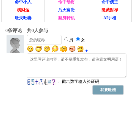
命中小人
命中劫财
命中债主
横财运
后天富贵
隐藏财禄
旺夫旺妻
翻身转机
AI手相