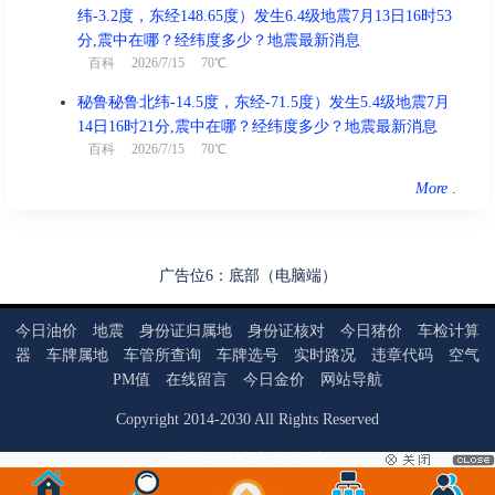
纬-3.2度，东经148.65度）发生6.4级地震7月13日16时53
分,震中在哪？经纬度多少？地震最新消息
百科
2026/7/15 70℃
秘鲁秘鲁北纬-14.5度，东经-71.5度）发生5.4级地震7月
14日16时21分,震中在哪？经纬度多少？地震最新消息
百科
2026/7/15 70℃
More
.
广告位6：底部（电脑端）
今日油价
地震
身份证归属地
身份证核对
今日猪价
车检计算
器
车牌属地
车管所查询
车牌选号
实时路况
违章代码
空气
PM值
在线留言
今日金价
网站导航
Copyright
2014
-
2030
All Rights Reserved
当前页面耗时：0.02秒