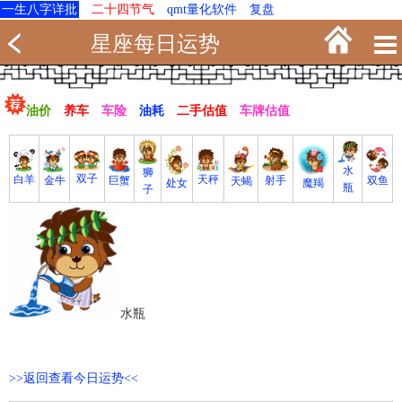
一生八字详批
二十四节气
qmt量化软件
复盘
星座每日运势
油价
养车
车险
油耗
二手估值
车牌估值
水
狮
双子
白羊
天秤
射手
巨蟹
双鱼
金牛
天蝎
魔羯
处女
瓶
子
水瓶
>>返回查看今日运势<<