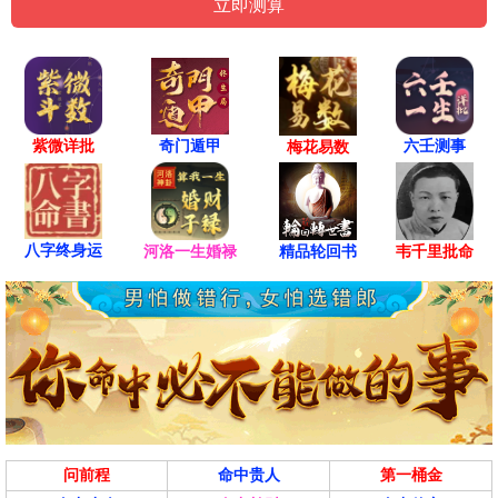
紫微详批
六壬测事
奇门遁甲
梅花易数
八字终身运
河洛一生婚禄
精品轮回书
韦千里批命
问前程
命中贵人
第一桶金