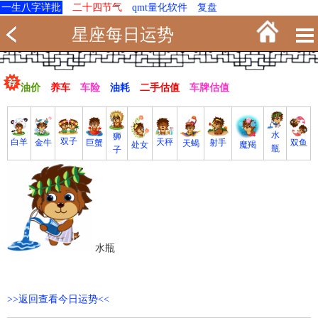
一生八字详批
二十四节气
qmt量化软件
复盘
星座每日运势
油价
养车
车险
油耗
二手估值
车牌估值
水
狮
双子
白羊
天秤
射手
巨蟹
双鱼
金牛
天蝎
魔羯
处女
瓶
子
水瓶
>>返回查看今日运势<<