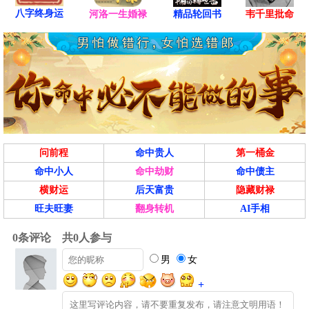
八字终身运
河洛一生婚禄
精品轮回书
韦千里批命
问前程
命中贵人
第一桶金
命中小人
命中劫财
命中债主
横财运
后天富贵
隐藏财禄
旺夫旺妻
翻身转机
AI手相