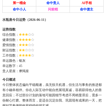
第一桶金
命中贵人
AI手相
命中小人
问前程
命中债主
水瓶座今日运势（2026-06-11）
运势指数
综合指数：
健康指数：
爱情指数：
财运指数：
工作指数：
幸运颜色：银灰
幸运数字：45
贵人星座：摩羯座
今日概述
今日整体状态偏向平稳顺遂，虽无惊天机遇，但生活与事务的推进都
有小确幸相伴。你在人际互动中能自然展现真诚，容易获得他人的善
意回应；不过部分计划的落地可能因细节考虑不周稍显滞后，需多一
份耐心打磨。整体而言，是适合沉淀自我、巩固现有成果的一天，把
握好节奏便能收获稳稳的踏实感。