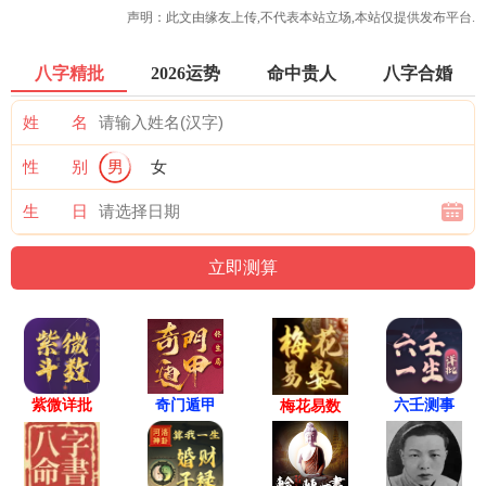
声明：此文由
缘友
上传,不代表本站立场,本站仅提供发布平台.
八字精批
2026运势
命中贵人
八字合婚
姓 名
性 别
男
女
生 日
紫微详批
六壬测事
奇门遁甲
梅花易数