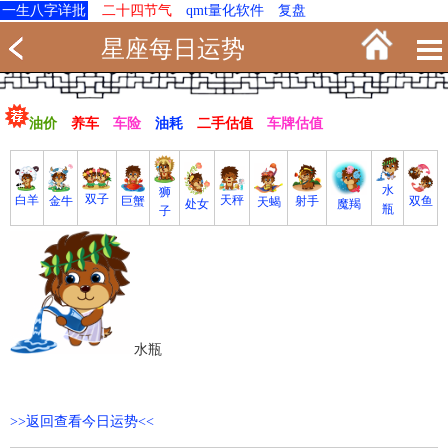
一生八字详批
二十四节气
qmt量化软件
复盘
星座每日运势
油价
养车
车险
油耗
二手估值
车牌估值
水
狮
双子
白羊
天秤
射手
巨蟹
双鱼
金牛
天蝎
魔羯
处女
瓶
子
水瓶
>>返回查看今日运势<<