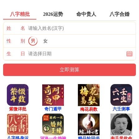
八字精批
2026运势
命中贵人
八字合婚
姓 名
性 别
男
女
生 日
紫微详批
六壬测事
奇门遁甲
梅花易数
八字终身运
河洛一生婚禄
精品轮回书
韦千里批命