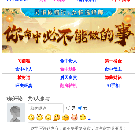
问前程
命中贵人
第一桶金
命中小人
命中劫财
命中债主
横财运
后天富贵
隐藏财禄
旺夫旺妻
翻身转机
AI手相