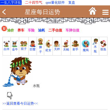
一生八字详批
二十四节气
qmt量化软件
复盘
星座每日运势
油价
养车
车险
油耗
二手估值
车牌估值
水
狮
双子
白羊
天秤
射手
巨蟹
双鱼
金牛
天蝎
魔羯
处女
瓶
子
水瓶
>>返回查看今日运势<<