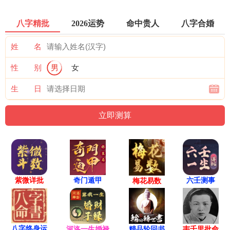
八字精批
2026运势
命中贵人
八字合婚
姓 名
性 别
男
女
生 日
紫微详批
六壬测事
奇门遁甲
梅花易数
八字终身运
河洛一生婚禄
精品轮回书
韦千里批命