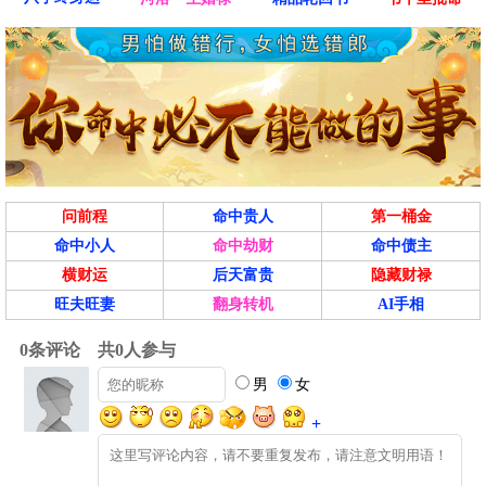
问前程
命中贵人
第一桶金
命中小人
命中劫财
命中债主
横财运
后天富贵
隐藏财禄
旺夫旺妻
翻身转机
AI手相