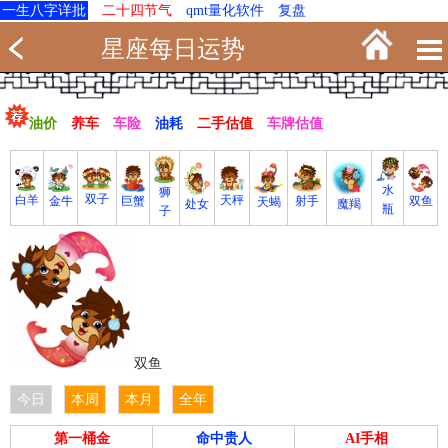
一生八字详批
二十四节气
qmt量化软件
复盘
星座每日运势
油价
养车
车险
油耗
二手估值
车牌估值
水
狮
双子
白羊
天秤
射手
巨蟹
双鱼
金牛
天蝎
魔羯
处女
瓶
子
双鱼
今日
本周
本月
全年
第一桶金
命中贵人
AI手相