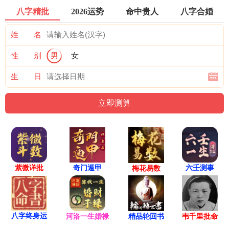
八字精批
2026运势
命中贵人
八字合婚
姓 名
性 别
男
女
生 日
紫微详批
六壬测事
奇门遁甲
梅花易数
八字终身运
河洛一生婚禄
精品轮回书
韦千里批命