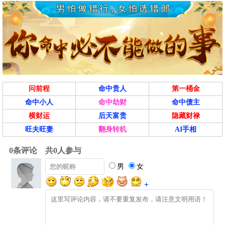
问前程
命中贵人
第一桶金
命中小人
命中劫财
命中债主
横财运
后天富贵
隐藏财禄
旺夫旺妻
翻身转机
AI手相