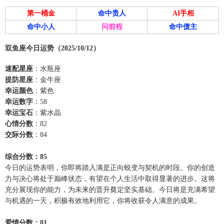
第一桶金
命中贵人
AI手相
命中小人
问前程
命中债主
双鱼座今日运势（2025/10/12）
速配星座
：水瓶座
提防星座
：金牛座
幸运颜色
：紫色
幸运数字
：58
幸运宝石
：紫水晶
心情分数
：82
交际分数
：84
综合分数：85
今日的运势表明，你即将踏入满是正向蜕变与契机的时段。你的创造
力与决心将处于巅峰状态，有望在个人生活中取得显著的进步。这将
充分展现你的能力，为未来的晋升奠定坚实基础。今日将是充满希望
与机遇的一天，积极有效地利用它，你将收获令人满意的成果。
爱情分数：81