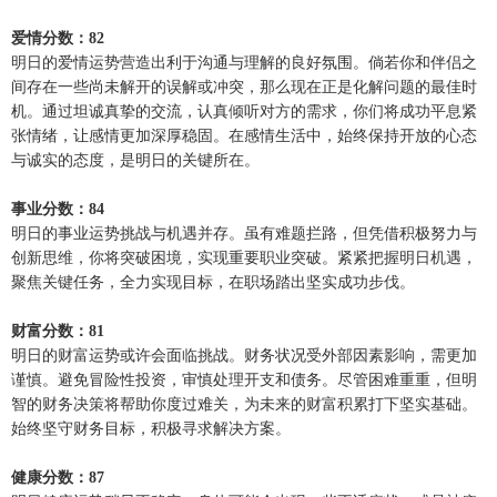
爱情分数：82
明日的爱情运势营造出利于沟通与理解的良好氛围。倘若你和伴侣之
间存在一些尚未解开的误解或冲突，那么现在正是化解问题的最佳时
机。通过坦诚真挚的交流，认真倾听对方的需求，你们将成功平息紧
张情绪，让感情更加深厚稳固。在感情生活中，始终保持开放的心态
与诚实的态度，是明日的关键所在。
事业分数：84
明日的事业运势挑战与机遇并存。虽有难题拦路，但凭借积极努力与
创新思维，你将突破困境，实现重要职业突破。紧紧把握明日机遇，
聚焦关键任务，全力实现目标，在职场踏出坚实成功步伐。
财富分数：81
明日的财富运势或许会面临挑战。财务状况受外部因素影响，需更加
谨慎。避免冒险性投资，审慎处理开支和债务。尽管困难重重，但明
智的财务决策将帮助你度过难关，为未来的财富积累打下坚实基础。
始终坚守财务目标，积极寻求解决方案。
健康分数：87