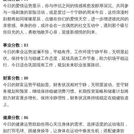
今日的爱情运势显示，你与伴侣之间的情感将愈发醇厚深沉。共同参
与一场刺激的冒险活动，或是度过一个宁静的周末午后，这些浪漫时
刻都将如同璀璨星辰，点缀在你们的爱情天空，进一步增进彼此间的
亲密感。单身的你，或许会在一次偶然的社交互动中，遇到那个吸引
你目光的人，勇敢地敞开心扉，迎接新感情的到来。
事业分数：83
今日的事业运势波澜不惊，平稳有序。工作环境宁静平和，无明显起
伏。保持专注与稳健工作态度，延续高效工作节奏，助力职场平稳运
行。今日适合巩固现有工作，规划未来职业发展路径。
财富分数：80
今日的财富运势平稳如昔。财务状况相对宁静，无明显波动。坚守财
务规划和预算，继续保持稳健消费习惯。长期投资策略和储蓄计划将
助力财富逐步增长。保持冷静理性，财务状况将持续稳定在稳健轨道
上。
健康分数：86
今日的健康运势鼓励你用心关注身体的需求。选择适度的运动项目，
如打羽毛球、跳健身操等，让身体在运动中焕发生机；搭配健康饮