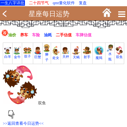
一生八字详批
二十四节气
qmt量化软件
复盘
星座每日运势
油价
养车
车险
油耗
二手估值
车牌估值
水
狮
双子
白羊
天秤
射手
巨蟹
双鱼
金牛
天蝎
魔羯
处女
瓶
子
双鱼
>>返回查看今日运势<<