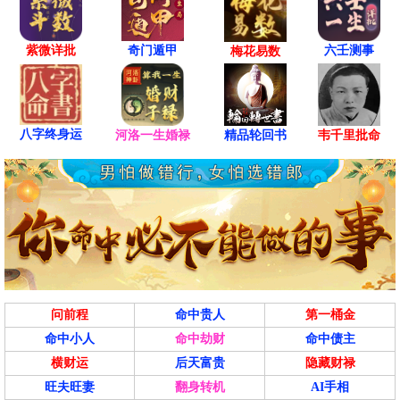
紫微详批
六壬测事
奇门遁甲
梅花易数
八字终身运
河洛一生婚禄
精品轮回书
韦千里批命
问前程
命中贵人
第一桶金
命中小人
命中劫财
命中债主
横财运
后天富贵
隐藏财禄
旺夫旺妻
翻身转机
AI手相