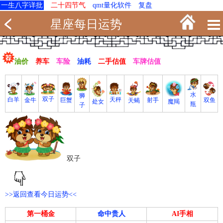
一生八字详批
二十四节气
qmt量化软件
复盘
星座每日运势
油价
养车
车险
油耗
二手估值
车牌估值
水
狮
双子
白羊
天秤
射手
巨蟹
双鱼
金牛
天蝎
魔羯
处女
瓶
子
双子
>>返回查看今日运势<<
第一桶金
命中贵人
AI手相