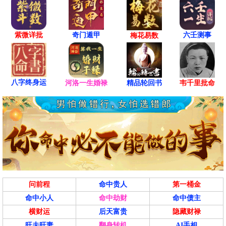
紫微详批
六壬测事
奇门遁甲
梅花易数
八字终身运
河洛一生婚禄
精品轮回书
韦千里批命
问前程
命中贵人
第一桶金
命中小人
命中劫财
命中债主
横财运
后天富贵
隐藏财禄
旺夫旺妻
翻身转机
AI手相