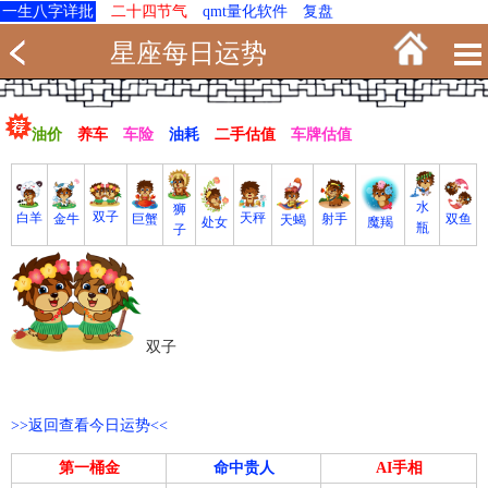
一生八字详批
二十四节气
qmt量化软件
复盘
星座每日运势
油价
养车
车险
油耗
二手估值
车牌估值
水
狮
双子
白羊
天秤
射手
巨蟹
双鱼
金牛
天蝎
魔羯
处女
瓶
子
双子
>>返回查看今日运势<<
第一桶金
命中贵人
AI手相