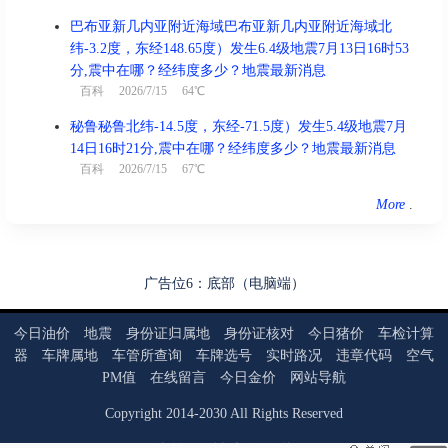
巴布亚新几内亚附近海域巴布亚新几内亚附近海域北
纬-3.2度，东经148.65度）发生6.4级地震7月13日16时53
分,震中在哪？经纬度多少？地震最新消息
百科
2026/7/15 64℃
秘鲁秘鲁北纬-14.5度，东经-71.5度）发生5.4级地震7月
14日16时21分,震中在哪？经纬度多少？地震最新消息
百科
2026/7/15 67℃
More
.
广告位6：底部（电脑端）
今日油价
地震
身份证归属地
身份证核对
今日猪价
车检计算
器
车牌属地
车管所查询
车牌选号
实时路况
违章代码
空气
PM值
在线留言
今日金价
网站导航
Copyright
2014
-
2030
All Rights Reserved