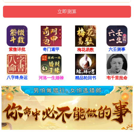
紫微详批
六壬测事
奇门遁甲
梅花易数
八字终身运
河洛一生婚禄
精品轮回书
韦千里批命