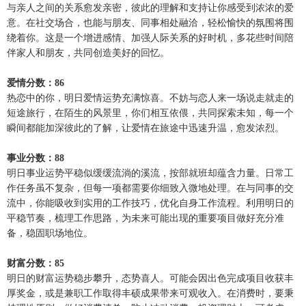
与亲人之间的关系愈发亲密，彼此的理解和支持让你感受到浓浓的爱
意。在社交场合，也能与朋友、同事相处融洽，轻松愉快的氛围将围
绕着你。这是一个增进感情、加强人际关系的好时机，多花些时间陪
伴家人和朋友，共同创造美好的回忆。
爱情分数：86
热恋中的你，明日爱情运势充满惊喜。不妨与恋人来一场说走就走的
短途旅行，在陌生的风景里，你们相互依偎，共同探索未知，每一个
瞬间都能加深彼此的了解，让爱情在旅途中迅速升温，愈发浓烈。
事业分数：88
明日事业运势平稳似缓缓流淌的溪流，按部就班却蕴含力量。日常工
作任务虽不复杂，但每一项都需要你细致入微地处理。在与同事的交
流中，你能吸收到实用的工作技巧，优化自身工作流程。利用明日的
平稳节奏，梳理工作思路，为未来可能出现的重要项目做好充分准
备，稳固职场地位。
财富分数：85
明日的财富运势稳步攀升，态势喜人。可能会因出色完成项目收获丰
厚奖金，或是兼职工作取得丰硕成果带来可观收入。在消费时，要秉