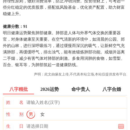
持理性原则，做好消费清单，防止冲动消费。投资理财上，可考虑一
些分红稳定的优质股票，搭配低风险基金，优化资产配置，助力财富
稳健上升。
健康分数：91
明日健康运势聚焦肺部健康。肺部是人体与外界气体交换的重要器
官，对身体健康至关重要。在空气清新的环境中，如清晨的公园、郊
外的山林，进行深呼吸练习，通过缓慢而深沉的吸气，让新鲜空气充
满肺部，再缓缓呼气，排出浊气，能有效锻炼肺部功能。戒烟并远离
二手烟，减少有害气体对肺部的刺激。多食用润肺的食物，如雪梨、
百合、银耳等，为肺部筑起一道健康防线。
声明：此文由
缘友
上传,不代表本站立场,本站仅提供发布平台.
八字精批
2026运势
命中贵人
八字合婚
姓 名
性 别
男
女
生 日