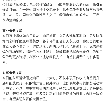
今日爱情运势佳，单身的你宛如春日花园中散发芬芳的花朵，吸引着
众多目光。在一场热闹的行业交流会上，你会凭借专业见解与独特气
质，与一位志同道合的异性目光交汇，瞬间点燃心动的火花，开启一
段浪漫的缘分。
事业分数：87
今日事业运势如春日繁花，灿烂盛开。公司内部氛围融洽，团队协作
如同交响乐团般和谐美妙，各个环节配合得天衣无缝。你负责的项目
在众人齐心协力下，进展迅猛，新的合作机会也接踵而至。凭借你敏
锐的市场洞察力和出色的沟通能力，能够精准把握合作要点，为项目
争取到更多资源，在事业上绽放耀眼光芒，有望获得晋升的初步意
向。
财富分数：84
今日的财富运势阳光灿烂，一片大好。不仅本职工作收入有望提升，
还可能从意想不到的地方冒出额外财源，比如偶然参与的抽奖活动幸
运中奖。不过，在财富增长的喜悦中，别忘合理规划支出，避免铺张
浪费。若有投资打算，可多关注新兴且前景良好的行业，合理分散资
金，有望实现财富的大幅增值。