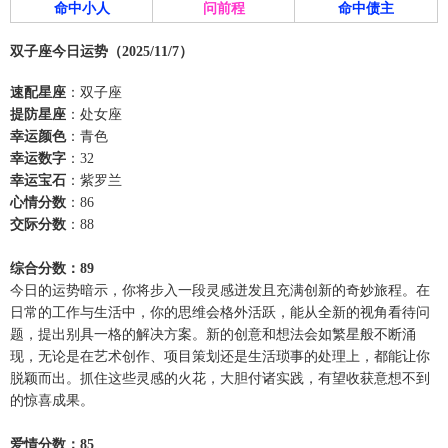
命中小人
问前程
命中债主
双子座今日运势（2025/11/7）
速配星座
：双子座
提防星座
：处女座
幸运颜色
：青色
幸运数字
：32
幸运宝石
：紫罗兰
心情分数
：86
交际分数
：88
综合分数：89
今日的运势暗示，你将步入一段灵感迸发且充满创新的奇妙旅程。在
日常的工作与生活中，你的思维会格外活跃，能从全新的视角看待问
题，提出别具一格的解决方案。新的创意和想法会如繁星般不断涌
现，无论是在艺术创作、项目策划还是生活琐事的处理上，都能让你
脱颖而出。抓住这些灵感的火花，大胆付诸实践，有望收获意想不到
的惊喜成果。
爱情分数：85