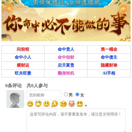
问前程
命中贵人
第一桶金
命中小人
命中劫财
命中债主
横财运
后天富贵
隐藏财禄
旺夫旺妻
翻身转机
AI手相