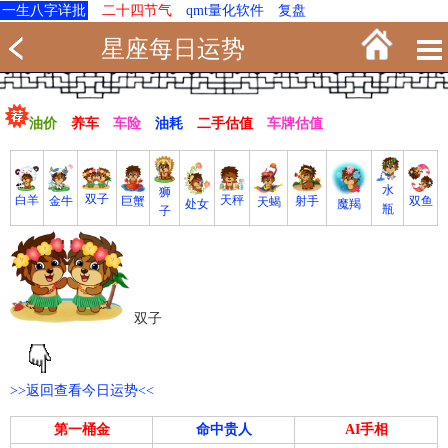
一生八字详批
二十四节气
qmt量化软件
复盘
星座每日运势
油价
养车
车险
油耗
二手估值
车牌估值
水
狮
双子
白羊
天秤
射手
巨蟹
双鱼
金牛
天蝎
魔羯
处女
瓶
子
双子
>>返回查看今日运势<<
第一桶金
命中贵人
AI手相