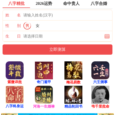
八字精批
2026运势
命中贵人
八字合婚
姓 名
性 别
男
女
生 日
紫微详批
六壬测事
奇门遁甲
梅花易数
八字终身运
河洛一生婚禄
精品轮回书
韦千里批命