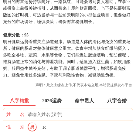
明日的财富运势持续向好，一路飘红。可能会遇到贵人相助，在事业
或投资上获得关键指引，从而带来丰厚的财富回报。当下是拓展财富
版图的好时机，可适当参与一些前景明朗的小型创业项目，但要做好
充分的市场调研，谨慎决策，确保财富稳健增长。
健康分数：95
明日健康运势着重关注肠道健康。肠道是人体的消化与免疫的重要场
所，健康的肠道对整体健康意义重大。饮食中增加膳食纤维的摄入，
多吃全谷物、蔬菜、水果等食物，它们能促进肠道蠕动，预防便秘，
维持肠道正常的消化与排泄功能。同时，适量摄入益生菌，如饮用酸
奶、服用益生菌补充剂，有助于调节肠道菌群平衡，增强肠道免疫
力。避免食用过多油腻、辛辣与刺激性食物，减轻肠道负担。
声明：此文由
缘友
上传,不代表本站立场,本站仅提供发布平台.
八字精批
2026运势
命中贵人
八字合婚
姓 名
性 别
男
女