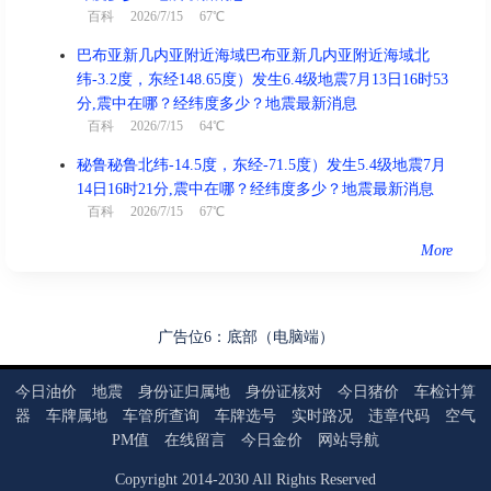
百科
2026/7/15 67℃
巴布亚新几内亚附近海域巴布亚新几内亚附近海域北
纬-3.2度，东经148.65度）发生6.4级地震7月13日16时53
分,震中在哪？经纬度多少？地震最新消息
百科
2026/7/15 64℃
秘鲁秘鲁北纬-14.5度，东经-71.5度）发生5.4级地震7月
14日16时21分,震中在哪？经纬度多少？地震最新消息
百科
2026/7/15 67℃
More
广告位6：底部（电脑端）
今日油价
地震
身份证归属地
身份证核对
今日猪价
车检计算
器
车牌属地
车管所查询
车牌选号
实时路况
违章代码
空气
PM值
在线留言
今日金价
网站导航
Copyright
2014
-
2030
All Rights Reserved