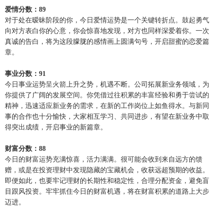
爱情分数：89
对于处在暧昧阶段的你，今日爱情运势是一个关键转折点。鼓起勇气
向对方表白你的心意，你会惊喜地发现，对方也同样深爱着你。一次
真诚的告白，将为这段朦胧的感情画上圆满句号，开启甜蜜的恋爱篇
章。
事业分数：91
今日事业运势呈火箭上升之势，机遇不断。公司拓展新业务领域，为
你提供了广阔的发展空间。你凭借过往积累的丰富经验和勇于尝试的
精神，迅速适应新业务的需求，在新的工作岗位上如鱼得水。与新同
事的合作也十分愉快，大家相互学习、共同进步，有望在新业务中取
得突出成绩，开启事业的新篇章。
财富分数：88
今日的财富运势充满惊喜，活力满满。很可能会收到来自远方的馈
赠，或是在投资理财中发现隐藏的宝藏机会，收获远超预期的收益。
即便如此，也要牢记理财的长期性和稳定性，合理分配资金，避免盲
目跟风投资。牢牢抓住今日的财富机遇，将在财富积累的道路上大步
迈进。