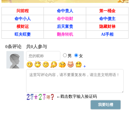
问前程
命中贵人
第一桶金
命中小人
命中劫财
命中债主
横财运
后天富贵
隐藏财禄
旺夫旺妻
翻身转机
AI手相