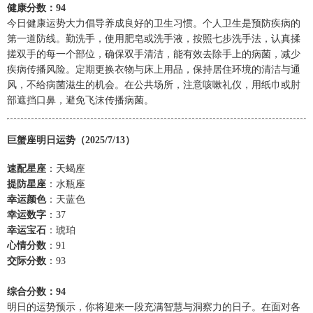
健康分数：94
今日健康运势大力倡导养成良好的卫生习惯。个人卫生是预防疾病的
第一道防线。勤洗手，使用肥皂或洗手液，按照七步洗手法，认真揉
搓双手的每一个部位，确保双手清洁，能有效去除手上的病菌，减少
疾病传播风险。定期更换衣物与床上用品，保持居住环境的清洁与通
风，不给病菌滋生的机会。在公共场所，注意咳嗽礼仪，用纸巾或肘
部遮挡口鼻，避免飞沫传播病菌。
巨蟹座明日运势（2025/7/13）
速配星座
：天蝎座
提防星座
：水瓶座
幸运颜色
：天蓝色
幸运数字
：37
幸运宝石
：琥珀
心情分数
：91
交际分数
：93
综合分数：94
明日的运势预示，你将迎来一段充满智慧与洞察力的日子。在面对各