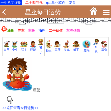
一生八字详批
二十四节气
qmt量化软件
复盘
星座每日运势
油价
养车
车险
油耗
二手估值
车牌估值
水
狮
双子
白羊
天秤
射手
巨蟹
双鱼
金牛
天蝎
魔羯
处女
瓶
子
巨蟹
>>返回查看今日运势<<