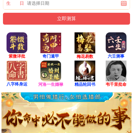
生 日
紫微详批
六壬测事
奇门遁甲
梅花易数
八字终身运
河洛一生婚禄
精品轮回书
韦千里批命