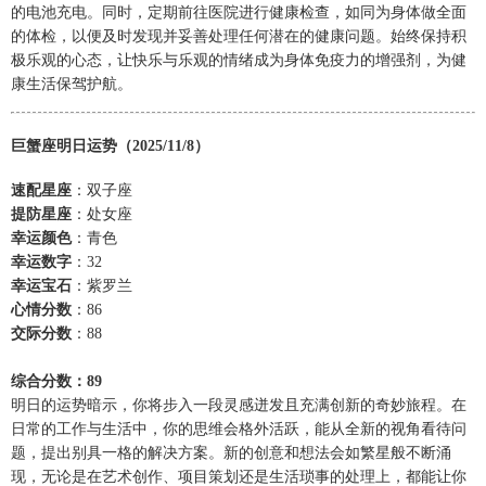
的电池充电。同时，定期前往医院进行健康检查，如同为身体做全面
的体检，以便及时发现并妥善处理任何潜在的健康问题。始终保持积
极乐观的心态，让快乐与乐观的情绪成为身体免疫力的增强剂，为健
康生活保驾护航。
巨蟹座明日运势（2025/11/8）
速配星座
：双子座
提防星座
：处女座
幸运颜色
：青色
幸运数字
：32
幸运宝石
：紫罗兰
心情分数
：86
交际分数
：88
综合分数：89
明日的运势暗示，你将步入一段灵感迸发且充满创新的奇妙旅程。在
日常的工作与生活中，你的思维会格外活跃，能从全新的视角看待问
题，提出别具一格的解决方案。新的创意和想法会如繁星般不断涌
现，无论是在艺术创作、项目策划还是生活琐事的处理上，都能让你