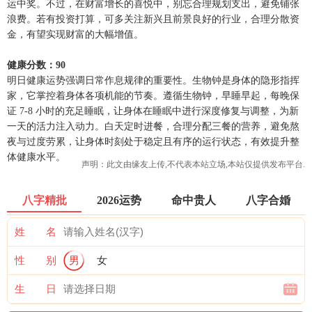
运中奖。不过，在财富增长的喜悦中，别忘合理规划支出，避免铺张
浪费。若有投资打算，可多关注新兴且前景良好的行业，合理分散资
金，有望实现财富的大幅增值。
健康分数：90
明日健康运势强调日常作息规律的重要性。生物钟是身体的隐形指挥
家，它掌控着身体各项机能的节奏。遵循生物钟，早睡早起，每晚保
证 7-8 小时的充足睡眠，让身体在睡眠中进行深度修复与调整，为新
一天的活力注入动力。白天定时进餐，合理分配三餐的营养，避免熬
夜与过度劳累，让身体时刻处于稳定且有序的运行状态，有效提升整
体健康水平。
声明：此文由
缘友
上传,不代表本站立场,本站仅提供发布平台.
八字精批
2026运势
命中贵人
八字合婚
姓 名
性 别
男
女
生 日