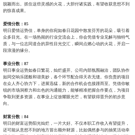
脱颖而出。抓住这些灵感的火花，大胆付诸实践，有望收获意想不到
的惊喜成果。
爱情分数：85
明日爱情运势佳，单身的你宛如春日花园中散发芬芳的花朵，吸引着
众多目光。在一场热闹的行业交流会上，你会凭借专业见解与独特气
质，与一位志同道合的异性目光交汇，瞬间点燃心动的火花，开启一
段浪漫的缘分。
事业分数：87
明日事业运势如春日繁花，灿烂盛开。公司内部氛围融洽，团队协作
如同交响乐团般和谐美妙，各个环节配合得天衣无缝。你负责的项目
在众人齐心协力下，进展迅猛，新的合作机会也接踵而至。凭借你敏
锐的市场洞察力和出色的沟通能力，能够精准把握合作要点，为项目
争取到更多资源，在事业上绽放耀眼光芒，有望获得晋升的初步意
向。
财富分数：84
明日的财富运势阳光灿烂，一片大好。不仅本职工作收入有望提升，
还可能从意想不到的地方冒出额外财源，比如偶然参与的抽奖活动幸