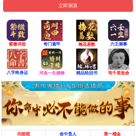
紫微详批
六壬测事
奇门遁甲
梅花易数
八字终身运
河洛一生婚禄
精品轮回书
韦千里批命
问前程
命中贵人
第一桶金