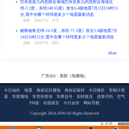
巴布亚新几内亚附近海域巴布亚新几内亚附近海域北
纬-3.2度，东经148.65度）发生6.4级地震7月13日16时53
分,震中在哪？经纬度多少？地震最新消息
百科
2026/7/15 67℃
秘鲁秘鲁北纬-14.5度，东经-71.5度）发生5.4级地震7月
14日16时21分,震中在哪？经纬度多少？地震最新消息
百科
2026/7/15 69℃
More
.
广告位6：底部（电脑端）
今日油价
地震
身份证归属地
身份证核对
今日猪价
车检计算
器
车牌属地
车管所查询
车牌选号
实时路况
违章代码
空气
PM值
在线留言
今日金价
网站导航
Copyright
2014
-
2030
All Rights Reserved
当前页面耗时：0.02秒