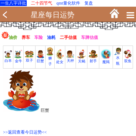
一生八字详批
二十四节气
qmt量化软件
复盘
星座每日运势
油价
养车
车险
油耗
二手估值
车牌估值
水
狮
双子
白羊
天秤
射手
巨蟹
双鱼
金牛
天蝎
魔羯
处女
瓶
子
巨蟹
>>返回查看今日运势<<