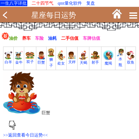
一生八字详批
二十四节气
qmt量化软件
复盘
星座每日运势
油价
养车
车险
油耗
二手估值
车牌估值
水
狮
双子
白羊
天秤
射手
巨蟹
双鱼
金牛
天蝎
魔羯
处女
瓶
子
巨蟹
>>返回查看今日运势<<