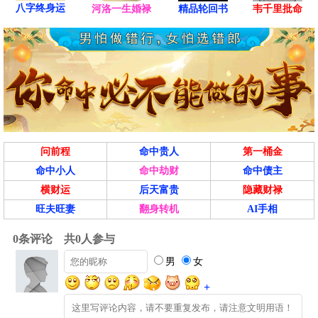
八字终身运
河洛一生婚禄
精品轮回书
韦千里批命
问前程
命中贵人
第一桶金
命中小人
命中劫财
命中债主
横财运
后天富贵
隐藏财禄
旺夫旺妻
翻身转机
AI手相