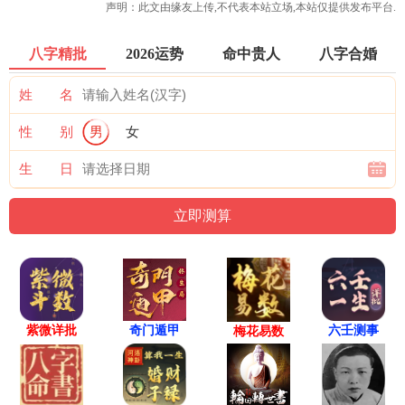
声明：此文由
缘友
上传,不代表本站立场,本站仅提供发布平台.
八字精批
2026运势
命中贵人
八字合婚
姓 名
性 别
男
女
生 日
紫微详批
六壬测事
奇门遁甲
梅花易数