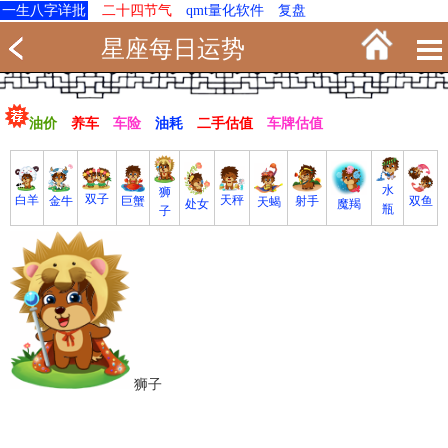
一生八字详批
二十四节气
qmt量化软件
复盘
星座每日运势
油价
养车
车险
油耗
二手估值
车牌估值
水
狮
双子
白羊
天秤
射手
巨蟹
双鱼
金牛
天蝎
魔羯
处女
瓶
子
狮子