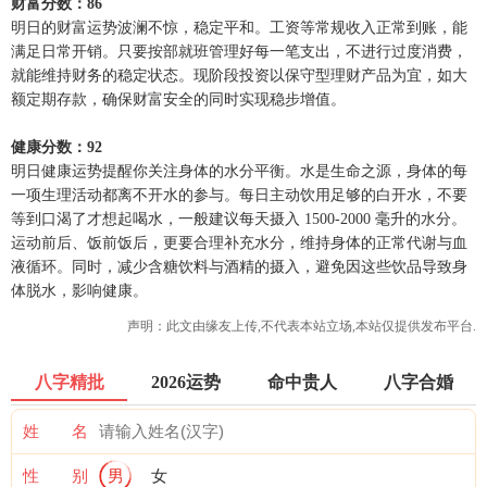
财富分数：86
明日的财富运势波澜不惊，稳定平和。工资等常规收入正常到账，能
满足日常开销。只要按部就班管理好每一笔支出，不进行过度消费，
就能维持财务的稳定状态。现阶段投资以保守型理财产品为宜，如大
额定期存款，确保财富安全的同时实现稳步增值。
健康分数：92
明日健康运势提醒你关注身体的水分平衡。水是生命之源，身体的每
一项生理活动都离不开水的参与。每日主动饮用足够的白开水，不要
等到口渴了才想起喝水，一般建议每天摄入 1500-2000 毫升的水分。
运动前后、饭前饭后，更要合理补充水分，维持身体的正常代谢与血
液循环。同时，减少含糖饮料与酒精的摄入，避免因这些饮品导致身
体脱水，影响健康。
声明：此文由
缘友
上传,不代表本站立场,本站仅提供发布平台.
八字精批
2026运势
命中贵人
八字合婚
姓 名
性 别
男
女