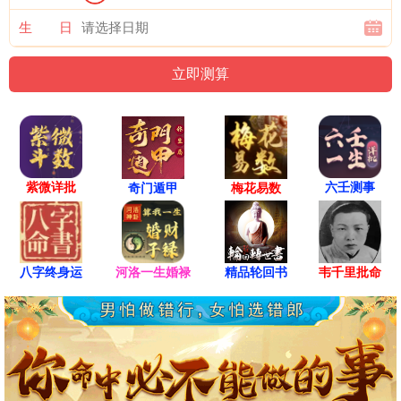
生 日
紫微详批
六壬测事
奇门遁甲
梅花易数
八字终身运
河洛一生婚禄
精品轮回书
韦千里批命