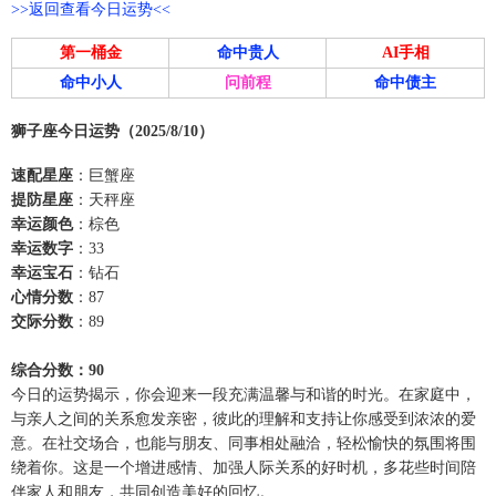
>>返回查看今日运势<<
第一桶金
命中贵人
AI手相
命中小人
问前程
命中债主
狮子座今日运势（2025/8/10）
速配星座
：巨蟹座
提防星座
：天秤座
幸运颜色
：棕色
幸运数字
：33
幸运宝石
：钻石
心情分数
：87
交际分数
：89
综合分数：90
今日的运势揭示，你会迎来一段充满温馨与和谐的时光。在家庭中，
与亲人之间的关系愈发亲密，彼此的理解和支持让你感受到浓浓的爱
意。在社交场合，也能与朋友、同事相处融洽，轻松愉快的氛围将围
绕着你。这是一个增进感情、加强人际关系的好时机，多花些时间陪
伴家人和朋友，共同创造美好的回忆。