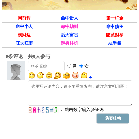
问前程
命中贵人
第一桶金
命中小人
命中劫财
命中债主
横财运
后天富贵
隐藏财禄
旺夫旺妻
翻身转机
AI手相