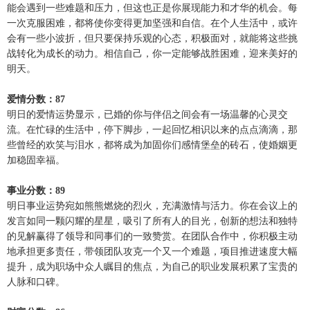
能会遇到一些难题和压力，但这也正是你展现能力和才华的机会。每
一次克服困难，都将使你变得更加坚强和自信。在个人生活中，或许
会有一些小波折，但只要保持乐观的心态，积极面对，就能将这些挑
战转化为成长的动力。相信自己，你一定能够战胜困难，迎来美好的
明天。
爱情分数：87
明日的爱情运势显示，已婚的你与伴侣之间会有一场温馨的心灵交
流。在忙碌的生活中，停下脚步，一起回忆相识以来的点点滴滴，那
些曾经的欢笑与泪水，都将成为加固你们感情堡垒的砖石，使婚姻更
加稳固幸福。
事业分数：89
明日事业运势宛如熊熊燃烧的烈火，充满激情与活力。你在会议上的
发言如同一颗闪耀的星星，吸引了所有人的目光，创新的想法和独特
的见解赢得了领导和同事们的一致赞赏。在团队合作中，你积极主动
地承担更多责任，带领团队攻克一个又一个难题，项目推进速度大幅
提升，成为职场中众人瞩目的焦点，为自己的职业发展积累了宝贵的
人脉和口碑。