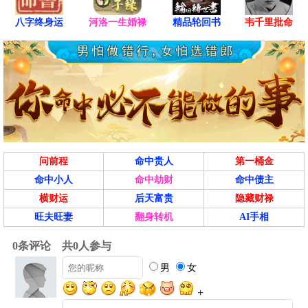
八字终身运
河洛一生婚禄
精品轮回书
韦千里批命
问前程
命中贵人
第一桶金
命中小人
命中劫财
命中债主
横财运
后天富贵
隐藏财禄
旺夫旺妻
翻身转机
AI手相