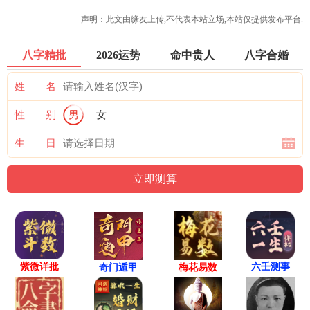
声明：此文由
缘友
上传,不代表本站立场,本站仅提供发布平台.
八字精批
2026运势
命中贵人
八字合婚
姓 名
性 别
男
女
生 日
紫微详批
六壬测事
奇门遁甲
梅花易数