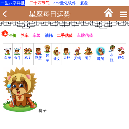
一生八字详批
二十四节气
qmt量化软件
复盘
星座每日运势
油价
养车
车险
油耗
二手估值
车牌估值
水
狮
双子
白羊
天秤
射手
巨蟹
双鱼
金牛
天蝎
魔羯
处女
瓶
子
狮子