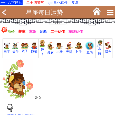
一生八字详批
二十四节气
qmt量化软件
复盘
星座每日运势
油价
养车
车险
油耗
二手估值
车牌估值
水
狮
双子
白羊
天秤
射手
巨蟹
双鱼
金牛
天蝎
魔羯
处女
瓶
子
处女