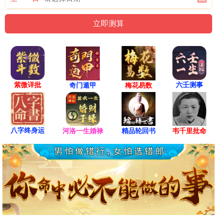
紫微详批
六壬测事
奇门遁甲
梅花易数
八字终身运
河洛一生婚禄
精品轮回书
韦千里批命