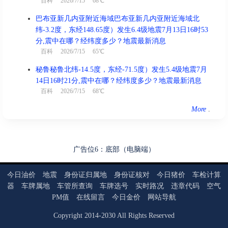
百科
2026/7/15 68℃
巴布亚新几内亚附近海域巴布亚新几内亚附近海域北
纬-3.2度，东经148.65度）发生6.4级地震7月13日16时53
分,震中在哪？经纬度多少？地震最新消息
百科
2026/7/15 65℃
秘鲁秘鲁北纬-14.5度，东经-71.5度）发生5.4级地震7月
14日16时21分,震中在哪？经纬度多少？地震最新消息
百科
2026/7/15 68℃
More
.
广告位6：底部（电脑端）
今日油价
地震
身份证归属地
身份证核对
今日猪价
车检计算
器
车牌属地
车管所查询
车牌选号
实时路况
违章代码
空气
PM值
在线留言
今日金价
网站导航
Copyright
2014
-
2030
All Rights Reserved