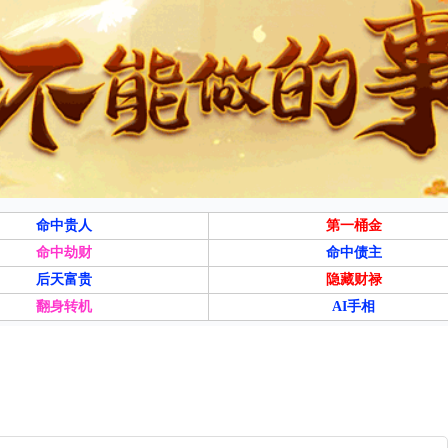
命中贵人
第一桶金
命中劫财
命中债主
后天富贵
隐藏财禄
翻身转机
AI手相