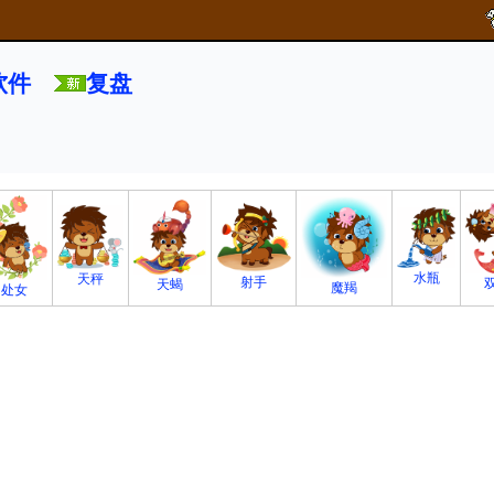
软件
复盘
水瓶
天秤
射手
天蝎
魔羯
处女