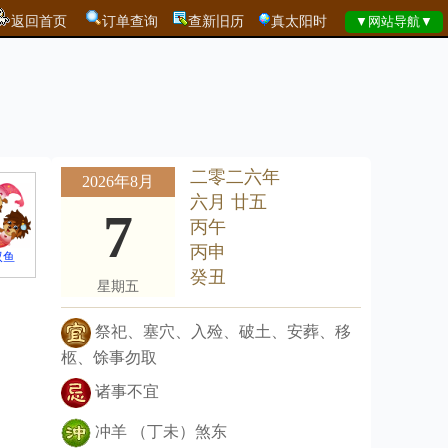
返回首页
订单查询
查新旧历
真太阳时
二零二六年
2026年8月
六月 廿五
7
丙午
丙申
双鱼
癸丑
星期五
祭祀、塞穴、入殓、破土、安葬、移
柩、馀事勿取
诸事不宜
冲羊 （丁未）煞东