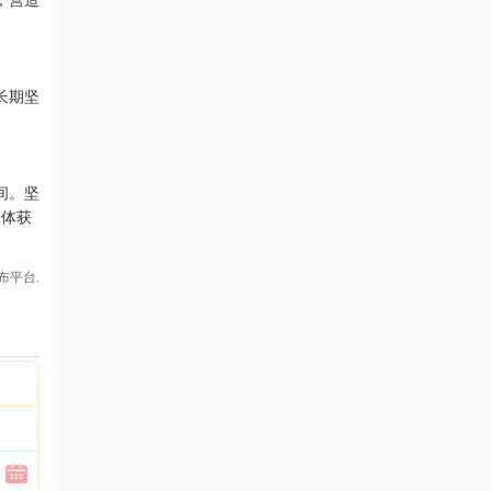
，营造
长期坚
间。坚
身体获
布平台.