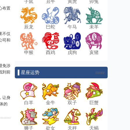
子鼠
丑牛
寅虎
卯兔
心布置
辰龙
巳蛇
午马
未羊
果不仅
公司和
申猴
酉鸡
戌狗
亥猪
避免涉
▌星座运势
more
找到前
，让身
白羊
金牛
双子
巨蟹
体的
狮子
处女
天秤
天蝎