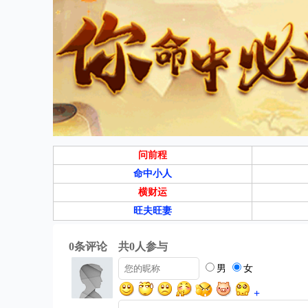
问前程
命中小人
横财运
旺夫旺妻