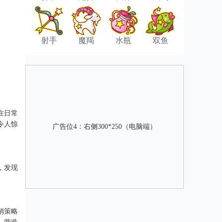
射手
魔羯
水瓶
双鱼
在日常
令人惊
广告位4：右侧300*250（电脑端）
，发现
销策略