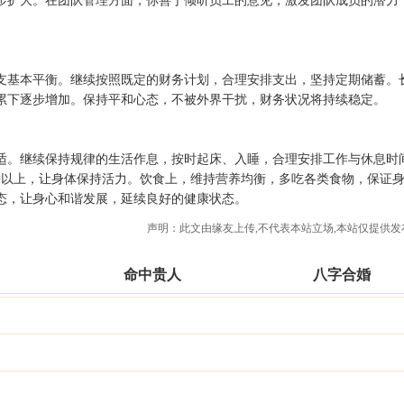
步扩大。在团队管理方面，你善于倾听员工的意见，激发团队成员的潜力
支基本平衡。继续按照既定的财务计划，合理安排支出，坚持定期储蓄。
累下逐步增加。保持平和心态，不被外界干扰，财务状况将持续稳定。
适。继续保持规律的生活作息，按时起床、入睡，合理安排工作与休息时
0 分钟以上，让身体保持活力。饮食上，维持营养均衡，多吃各类食物，保证
态，让身心和谐发展，延续良好的健康状态。
声明：此文由
缘友
上传,不代表本站立场,本站仅提供发
命中贵人
八字合婚