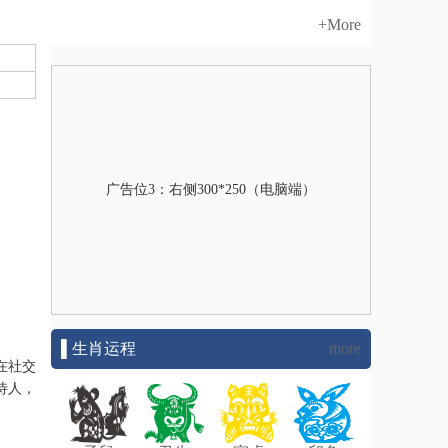
+More
广告位3：右侧300*250（电脑端）
▌生肖运程
more
在社交
待人，