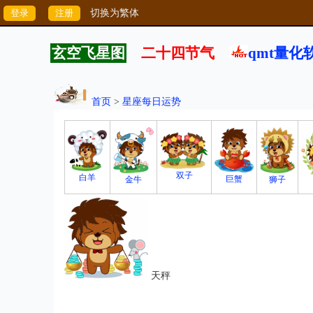
切换为繁体
玄空飞星图
二十四节气
qmt量化
首页
>
星座每日运势
双子
白羊
巨蟹
狮子
金牛
天秤