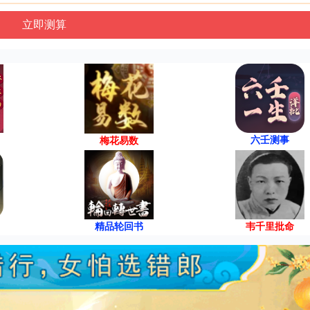
六壬测事
梅花易数
精品轮回书
韦千里批命