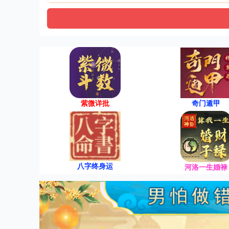
紫微详批
奇门遁甲
八字终身运
河洛一生婚禄