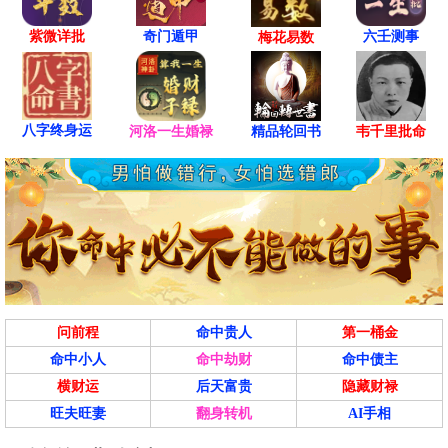
紫微详批
六壬测事
奇门遁甲
梅花易数
八字终身运
河洛一生婚禄
精品轮回书
韦千里批命
问前程
命中贵人
第一桶金
命中小人
命中劫财
命中债主
横财运
后天富贵
隐藏财禄
旺夫旺妻
翻身转机
AI手相