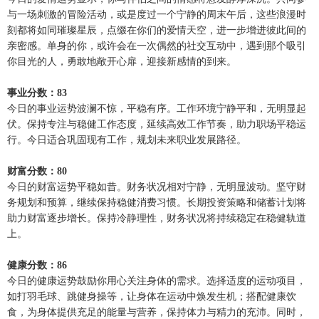
与一场刺激的冒险活动，或是度过一个宁静的周末午后，这些浪漫时
刻都将如同璀璨星辰，点缀在你们的爱情天空，进一步增进彼此间的
亲密感。单身的你，或许会在一次偶然的社交互动中，遇到那个吸引
你目光的人，勇敢地敞开心扉，迎接新感情的到来。
事业分数：83
今日的事业运势波澜不惊，平稳有序。工作环境宁静平和，无明显起
伏。保持专注与稳健工作态度，延续高效工作节奏，助力职场平稳运
行。今日适合巩固现有工作，规划未来职业发展路径。
财富分数：80
今日的财富运势平稳如昔。财务状况相对宁静，无明显波动。坚守财
务规划和预算，继续保持稳健消费习惯。长期投资策略和储蓄计划将
助力财富逐步增长。保持冷静理性，财务状况将持续稳定在稳健轨道
上。
健康分数：86
今日的健康运势鼓励你用心关注身体的需求。选择适度的运动项目，
如打羽毛球、跳健身操等，让身体在运动中焕发生机；搭配健康饮
食，为身体提供充足的能量与营养，保持体力与精力的充沛。同时，