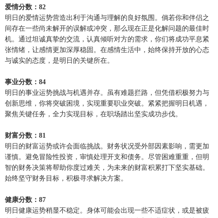
爱情分数：82
明日的爱情运势营造出利于沟通与理解的良好氛围。倘若你和伴侣之
间存在一些尚未解开的误解或冲突，那么现在正是化解问题的最佳时
机。通过坦诚真挚的交流，认真倾听对方的需求，你们将成功平息紧
张情绪，让感情更加深厚稳固。在感情生活中，始终保持开放的心态
与诚实的态度，是明日的关键所在。
事业分数：84
明日的事业运势挑战与机遇并存。虽有难题拦路，但凭借积极努力与
创新思维，你将突破困境，实现重要职业突破。紧紧把握明日机遇，
聚焦关键任务，全力实现目标，在职场踏出坚实成功步伐。
财富分数：81
明日的财富运势或许会面临挑战。财务状况受外部因素影响，需更加
谨慎。避免冒险性投资，审慎处理开支和债务。尽管困难重重，但明
智的财务决策将帮助你度过难关，为未来的财富积累打下坚实基础。
始终坚守财务目标，积极寻求解决方案。
健康分数：87
明日健康运势稍显不稳定。身体可能会出现一些不适症状，或是被疲