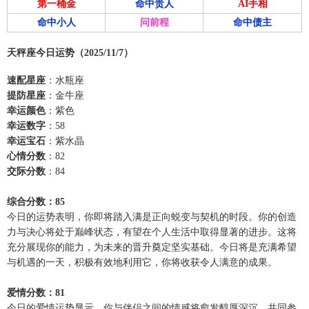
第一桶金
命中贵人
AI手相
命中小人
问前程
命中债主
天秤座今日运势（2025/11/7）
速配星座
：水瓶座
提防星座
：金牛座
幸运颜色
：紫色
幸运数字
：58
幸运宝石
：紫水晶
心情分数
：82
交际分数
：84
综合分数：85
今日的运势表明，你即将踏入满是正向蜕变与契机的时段。你的创造
力与决心将处于巅峰状态，有望在个人生活中取得显著的进步。这将
充分展现你的能力，为未来的晋升奠定坚实基础。今日将是充满希望
与机遇的一天，积极有效地利用它，你将收获令人满意的成果。
爱情分数：81
今日的爱情运势显示，你与伴侣之间的情感将愈发醇厚深沉。共同参