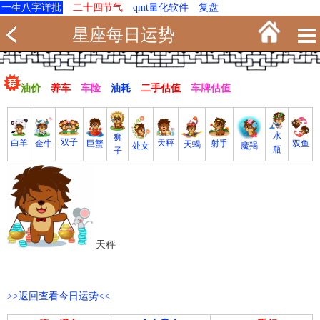
一生八字详批
二十四节气
qmt量化软件
复盘
星座每日运势
油价
养车
车险
油耗
二手估值
车牌估值
水
狮
双子
白羊
天秤
射手
巨蟹
双鱼
金牛
天蝎
魔羯
处女
瓶
子
天秤
>>返回查看今日运势<<