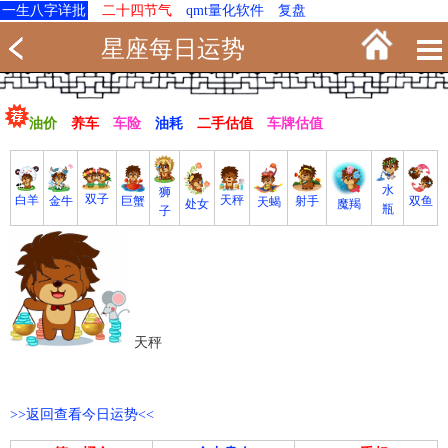
一生八字详批
二十四节气
qmt量化软件
复盘
星座每日运势
油价
养车
车险
油耗
二手估值
车牌估值
水
狮
双子
白羊
天秤
射手
巨蟹
双鱼
金牛
天蝎
魔羯
处女
瓶
子
天秤
>>返回查看今日运势<<