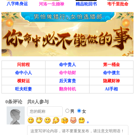
八字终身运
河洛一生婚禄
精品轮回书
韦千里批命
问前程
命中贵人
第一桶金
命中小人
命中劫财
命中债主
横财运
后天富贵
隐藏财禄
旺夫旺妻
翻身转机
AI手相