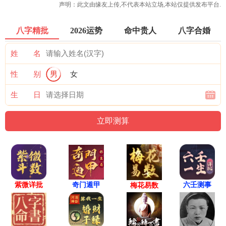
声明：此文由
缘友
上传,不代表本站立场,本站仅提供发布平台.
八字精批
2026运势
命中贵人
八字合婚
姓 名
性 别
男
女
生 日
紫微详批
六壬测事
奇门遁甲
梅花易数