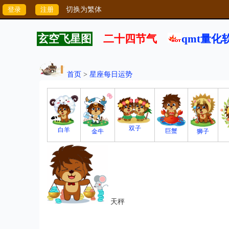
切换为繁体
玄空飞星图
二十四节气
qmt量化
首页
>
星座每日运势
双子
白羊
巨蟹
狮子
金牛
天秤