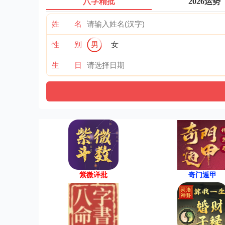
八字精批
2026运势
姓 名
性 别
男
女
生 日
紫微详批
奇门遁甲