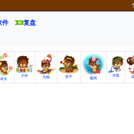
软件
复盘
水瓶
天秤
射手
天蝎
魔羯
处女