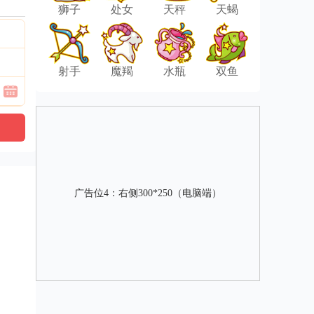
狮子
处女
天秤
天蝎
射手
魔羯
水瓶
双鱼
广告位4：右侧300*250（电脑端）