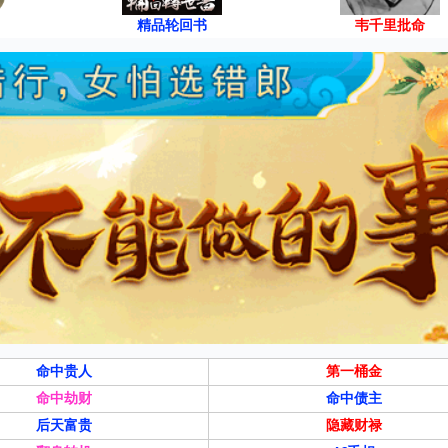
精品轮回书
韦千里批命
命中贵人
第一桶金
命中劫财
命中债主
后天富贵
隐藏财禄