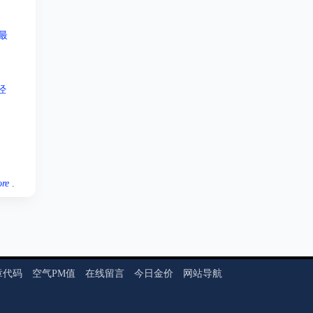
最
经
re
.
章代码
空气PM值
在线留言
今日金价
网站导航