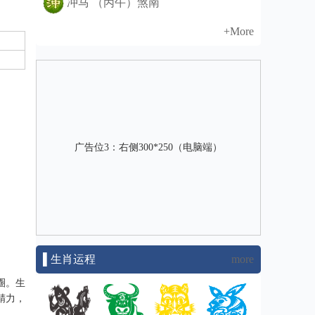
冲马 （丙午）煞南
+More
广告位3：右侧300*250（电脑端）
▌生肖运程
more
圈。生
精力，