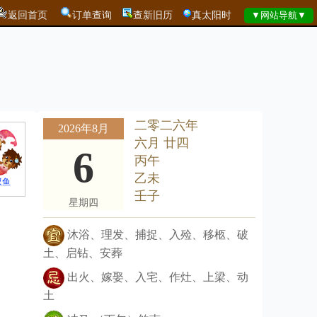
返回首页
订单查询
查新旧历
真太阳时
二零二六年
2026年8月
六月 廿四
6
丙午
乙未
双鱼
壬子
星期四
沐浴、理发、捕捉、入殓、移柩、破
土、启钻、安葬
出火、嫁娶、入宅、作灶、上梁、动
土