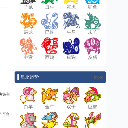
子鼠
丑牛
寅虎
卯兔
辰龙
巳蛇
午马
未羊
申猴
酉鸡
戌狗
亥猪
▌星座运势
more
决策带
白羊
金牛
双子
巨蟹
布平台.