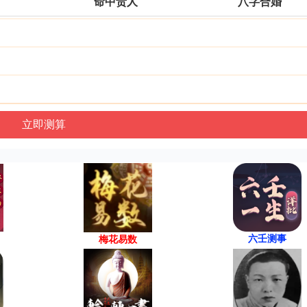
命中贵人
八字合婚
六壬测事
梅花易数