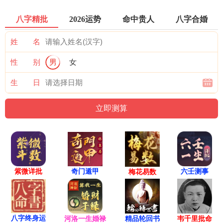
八字精批
2026运势
命中贵人
八字合婚
姓 名
性 别
男
女
生 日
紫微详批
六壬测事
奇门遁甲
梅花易数
八字终身运
河洛一生婚禄
精品轮回书
韦千里批命