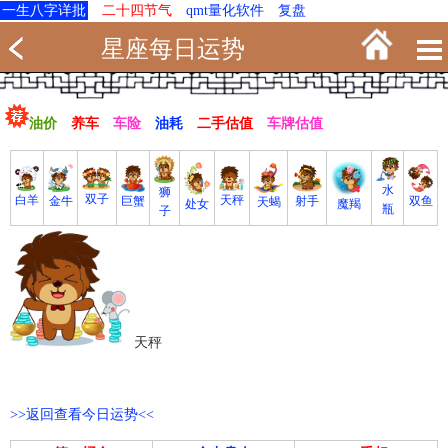
一生八字详批
二十四节气
qmt量化软件
复盘
星座每日运势
油价
养车
车险
油耗
二手估值
车牌估值
水
狮
双子
白羊
天秤
射手
巨蟹
双鱼
金牛
天蝎
魔羯
处女
瓶
子
天秤
>>返回查看今日运势<<