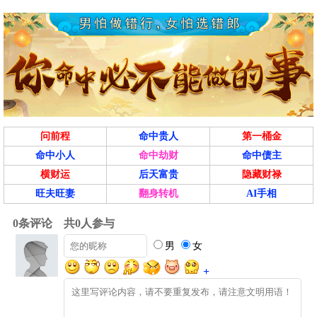
问前程
命中贵人
第一桶金
命中小人
命中劫财
命中债主
横财运
后天富贵
隐藏财禄
旺夫旺妻
翻身转机
AI手相