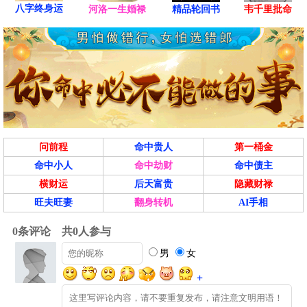
八字终身运
河洛一生婚禄
精品轮回书
韦千里批命
问前程
命中贵人
第一桶金
命中小人
命中劫财
命中债主
横财运
后天富贵
隐藏财禄
旺夫旺妻
翻身转机
AI手相