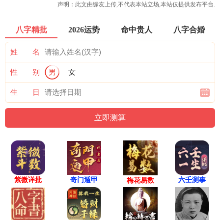
声明：此文由
缘友
上传,不代表本站立场,本站仅提供发布平台.
八字精批
2026运势
命中贵人
八字合婚
姓 名
性 别
男
女
生 日
紫微详批
六壬测事
奇门遁甲
梅花易数