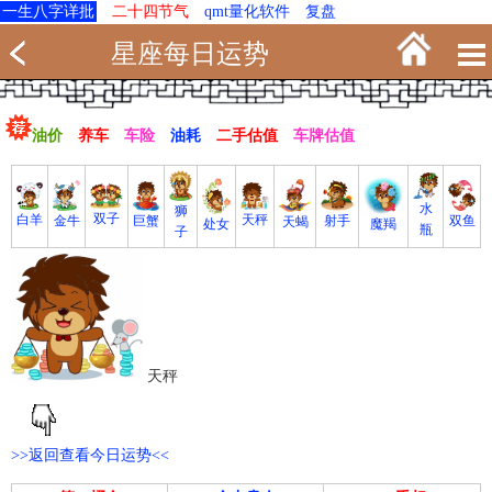
一生八字详批
二十四节气
qmt量化软件
复盘
星座每日运势
油价
养车
车险
油耗
二手估值
车牌估值
水
狮
双子
白羊
天秤
射手
巨蟹
双鱼
金牛
天蝎
魔羯
处女
瓶
子
天秤
>>返回查看今日运势<<