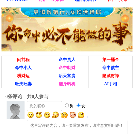
问前程
命中贵人
第一桶金
命中小人
命中劫财
命中债主
横财运
后天富贵
隐藏财禄
旺夫旺妻
翻身转机
AI手相