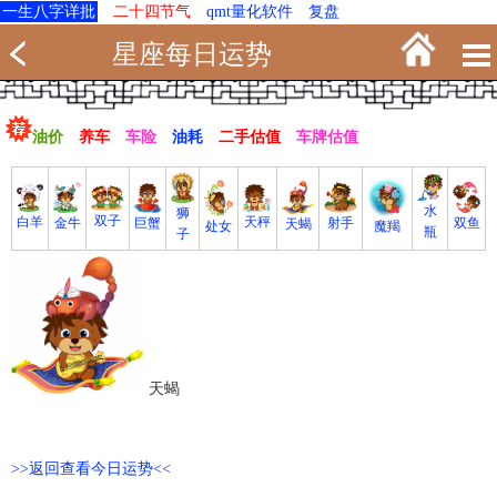
一生八字详批
二十四节气
qmt量化软件
复盘
星座每日运势
油价
养车
车险
油耗
二手估值
车牌估值
水
狮
双子
白羊
天秤
射手
巨蟹
双鱼
金牛
天蝎
魔羯
处女
瓶
子
天蝎
>>返回查看今日运势<<