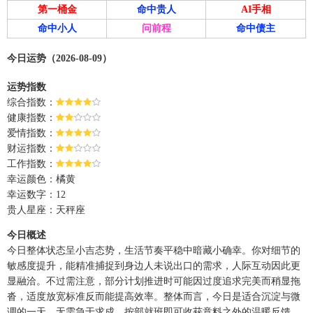
第一桶金
命中贵人
AI手相
命中小人
问前程
命中债主
今日运势（2026-08-09）
运势指数
综合指数：
健康指数：
爱情指数：
财运指数：
工作指数：
幸运颜色：橘黄
幸运数字：12
贵人星座：天秤座
今日概述
今日整体状态呈小吉态势，生活节奏平稳中暗藏小确幸。你对细节的
敏感度提升，能精准捕捉到身边人未说出口的需求，人际互动因此更
显融洽。不过需注意，部分计划推进时可能因过度追求完美而稍显拖
沓，适度放宽标准反而能提高效率。整体而言，今日是适合沉淀与微
调的一天，无需急于求成，按部就班即可收获意料之外的温暖反馈。