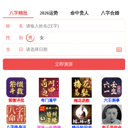
八字精批
2026运势
命中贵人
八字合婚
姓 名
性 别
男
女
生 日
紫微详批
六壬测事
奇门遁甲
梅花易数
八字终身运
河洛一生婚禄
精品轮回书
韦千里批命