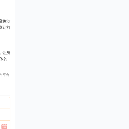
避免涉
找到前
，让身
体的
布平台.