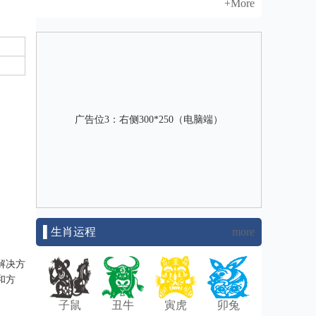
+More
广告位3：右侧300*250（电脑端）
▌生肖运程
more
解决方
和方
子鼠
丑牛
寅虎
卯兔