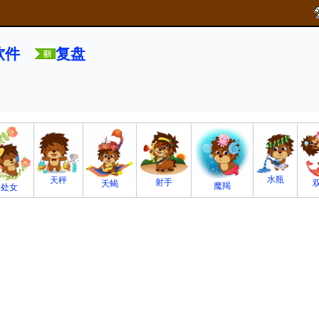
软件
复盘
水瓶
天秤
射手
天蝎
魔羯
处女