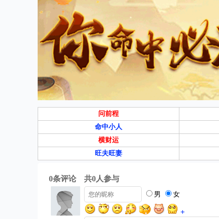
问前程
命中小人
横财运
旺夫旺妻