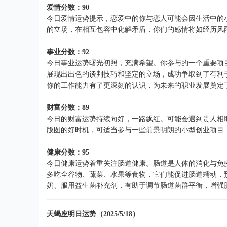
爱情分数：90
今日爱情运势提示，恋爱中的你与恋人可能会因生活中的
的立场，在相互包容中化解矛盾，你们的感情将如经历风
事业分数：92
今日事业运势曙光初照，充满希望。你参与的一个重要项
展现出出色的谈判技巧和坚定的立场，成功争取到了有利
你的工作能力有了更深刻的认识，为未来的职业发展奠定
财富分数：89
今日的财富运势持续向好，一路飘红。可能会遇到贵人相
版图的好时机，可适当参与一些前景明朗的小型创业项目
健康分数：95
今日健康运势着重关注肠道健康。肠道是人体的消化与免
多吃全谷物、蔬菜、水果等食物，它们能促进肠道蠕动，
奶、服用益生菌补充剂，有助于调节肠道菌群平衡，增强
天蝎座明日运势（2025/5/18）