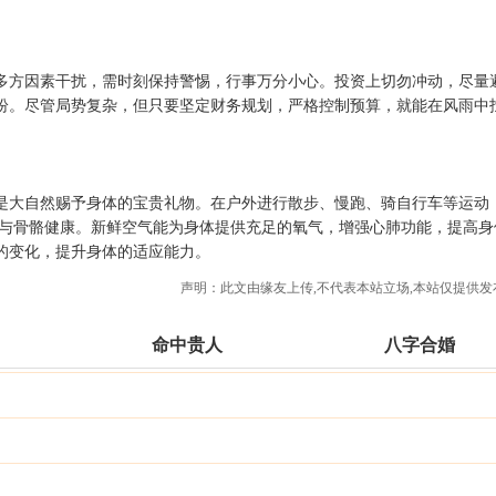
多方因素干扰，需时刻保持警惕，行事万分小心。投资上切勿冲动，尽量
纷。尽管局势复杂，但只要坚定财务规划，严格控制预算，就能在风雨中
是大自然赐予身体的宝贵礼物。在户外进行散步、慢跑、骑自行车等运动
收与骨骼健康。新鲜空气能为身体提供充足的氧气，增强心肺功能，提高身
的变化，提升身体的适应能力。
声明：此文由
缘友
上传,不代表本站立场,本站仅提供发
命中贵人
八字合婚