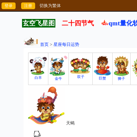
切换为繁体
玄空飞星图
二十四节气
qmt量化
首页
>
星座每日运势
双子
白羊
巨蟹
狮子
金牛
天蝎