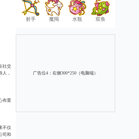
射手
魔羯
水瓶
双鱼
在社交
待人，
广告位4：右侧300*250（电脑端）
心布置
果不仅
公司和