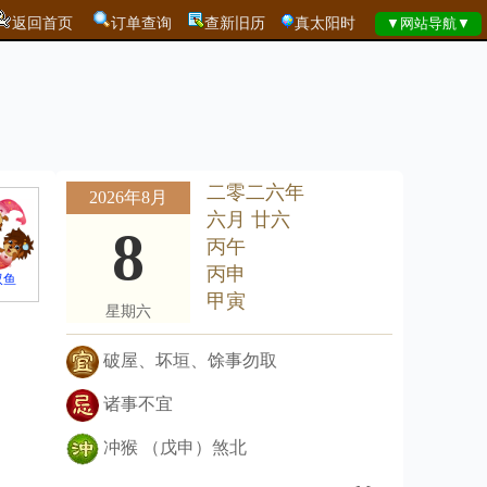
返回首页
订单查询
查新旧历
真太阳时
二零二六年
2026年8月
六月 廿六
8
丙午
丙申
双鱼
甲寅
星期六
破屋、坏垣、馀事勿取
诸事不宜
冲猴 （戊申）煞北