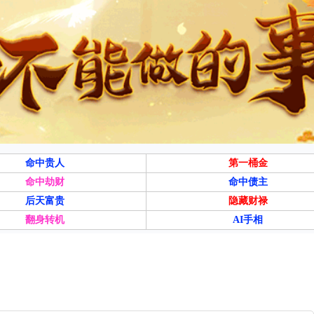
命中贵人
第一桶金
命中劫财
命中债主
后天富贵
隐藏财禄
翻身转机
AI手相