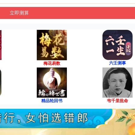
六壬测事
梅花易数
精品轮回书
韦千里批命