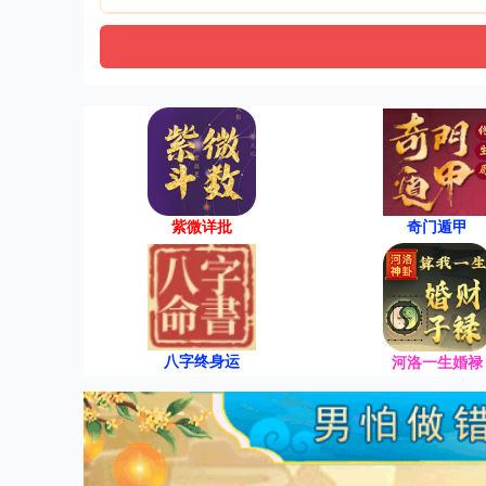
紫微详批
奇门遁甲
八字终身运
河洛一生婚禄