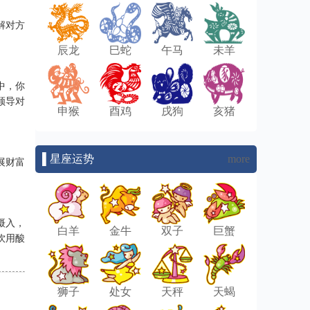
解对方
辰龙
巳蛇
午马
未羊
中，你
领导对
申猴
酉鸡
戌狗
亥猪
▌星座运势
more
展财富
摄入，
白羊
金牛
双子
巨蟹
饮用酸
狮子
处女
天秤
天蝎