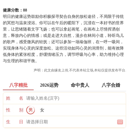
健康分数：88
明日的健康运势鼓励你积极探寻契合自身的放松途径，不局限于传统
的冥想与温泉浸浴。你可以在午后的暖阳下，沉浸在一本好书的世界
里，让思绪随着文字飞扬；也可以拿起画笔，在画布上尽情挥洒创
意，释放内心的情感；或是走进大自然，漫步在林间小道，聆听鸟儿
的歌声，感受微风的轻抚；还可以参加一场瑜伽班，在一呼一吸间，
实现身体与心灵的深度放松。这些活动如同心灵的润滑剂，能有效降
低身体的紧张程度，舒缓情绪压力，调节呼吸与心率，助力维持心理
与生理的和谐平衡。
声明：此文由
缘友
上传,不代表本站立场,本站仅提供发布平台.
八字精批
2026运势
命中贵人
八字合婚
姓 名
性 别
男
女
生 日