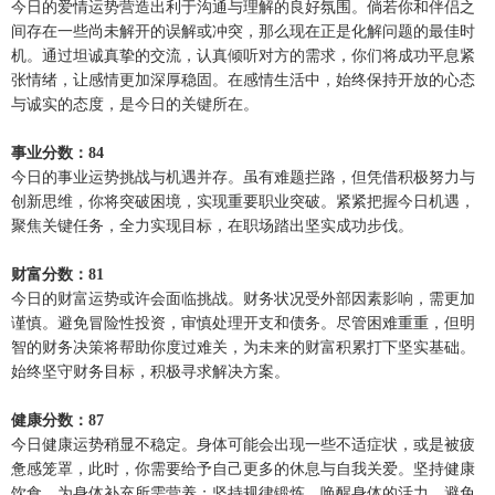
今日的爱情运势营造出利于沟通与理解的良好氛围。倘若你和伴侣之
间存在一些尚未解开的误解或冲突，那么现在正是化解问题的最佳时
机。通过坦诚真挚的交流，认真倾听对方的需求，你们将成功平息紧
张情绪，让感情更加深厚稳固。在感情生活中，始终保持开放的心态
与诚实的态度，是今日的关键所在。
事业分数：84
今日的事业运势挑战与机遇并存。虽有难题拦路，但凭借积极努力与
创新思维，你将突破困境，实现重要职业突破。紧紧把握今日机遇，
聚焦关键任务，全力实现目标，在职场踏出坚实成功步伐。
财富分数：81
今日的财富运势或许会面临挑战。财务状况受外部因素影响，需更加
谨慎。避免冒险性投资，审慎处理开支和债务。尽管困难重重，但明
智的财务决策将帮助你度过难关，为未来的财富积累打下坚实基础。
始终坚守财务目标，积极寻求解决方案。
健康分数：87
今日健康运势稍显不稳定。身体可能会出现一些不适症状，或是被疲
惫感笼罩，此时，你需要给予自己更多的休息与自我关爱。坚持健康
饮食，为身体补充所需营养；坚持规律锻炼，唤醒身体的活力。避免