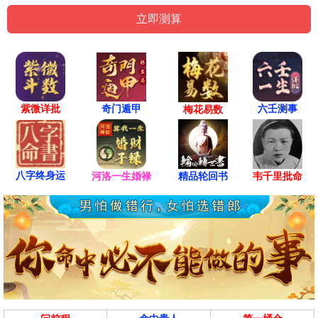
紫微详批
六壬测事
奇门遁甲
梅花易数
八字终身运
河洛一生婚禄
精品轮回书
韦千里批命