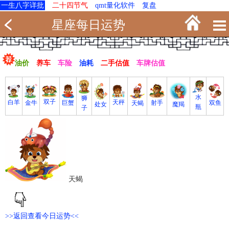
一生八字详批
二十四节气
qmt量化软件
复盘
星座每日运势
油价
养车
车险
油耗
二手估值
车牌估值
水
狮
双子
白羊
天秤
射手
巨蟹
双鱼
金牛
天蝎
魔羯
处女
瓶
子
天蝎
>>返回查看今日运势<<