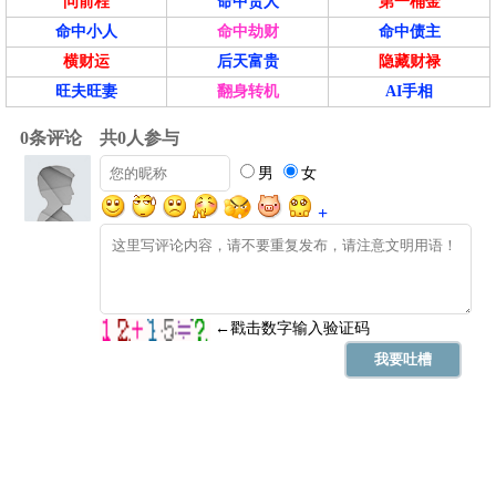
问前程
命中贵人
第一桶金
命中小人
命中劫财
命中债主
横财运
后天富贵
隐藏财禄
旺夫旺妻
翻身转机
AI手相