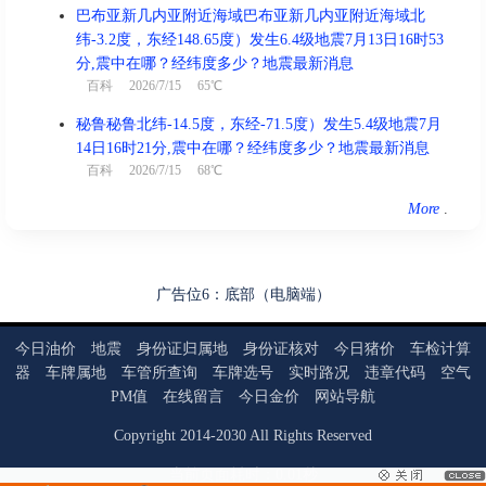
巴布亚新几内亚附近海域巴布亚新几内亚附近海域北
纬-3.2度，东经148.65度）发生6.4级地震7月13日16时53
分,震中在哪？经纬度多少？地震最新消息
百科
2026/7/15 65℃
秘鲁秘鲁北纬-14.5度，东经-71.5度）发生5.4级地震7月
14日16时21分,震中在哪？经纬度多少？地震最新消息
百科
2026/7/15 68℃
More
.
广告位6：底部（电脑端）
今日油价
地震
身份证归属地
身份证核对
今日猪价
车检计算
器
车牌属地
车管所查询
车牌选号
实时路况
违章代码
空气
PM值
在线留言
今日金价
网站导航
Copyright
2014
-
2030
All Rights Reserved
当前页面耗时：0.01秒