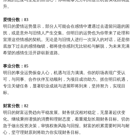
升。
爱情分数：83
明日的爱情运势显示，部分人可能会在感情中遭遇过去遗留问题的困
扰，或是意外与旧情人产生交集。但明日的运势也为你带来了处理和
宣泄这些情感的契机。无论是与旧情人进行一次深入的对话，还是彻
底放下过去的感情枷锁，都将使你感到无比轻松与解脱，为未来充满
希望的感情生活开辟崭新道路。
事业分数：85
明日的事业运势振奋人心，机遇与活力满满。你的职场表现广受认
可，与同事、合作伙伴互动顺利，为项目成功助力。抓住明日机遇，
专注关键任务，显著职业成就与进展即将到来，坚持努力，实现目
标。
财富分数：82
明日的财富运势趋向平稳发展。财务状况相对稳定，无显著起伏变
化。继续秉持谨慎的消费和理财态度，着重规划长期财务目标。切勿
急于做出投资决策，审慎权衡风险与回报。财富的积累需要时间与耐
心，坚守理财原则将助力你实现财务目标。