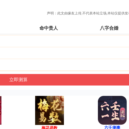
声明：此文由
缘友
上传,不代表本站立场,本站仅提供发
命中贵人
八字合婚
六壬测事
梅花易数