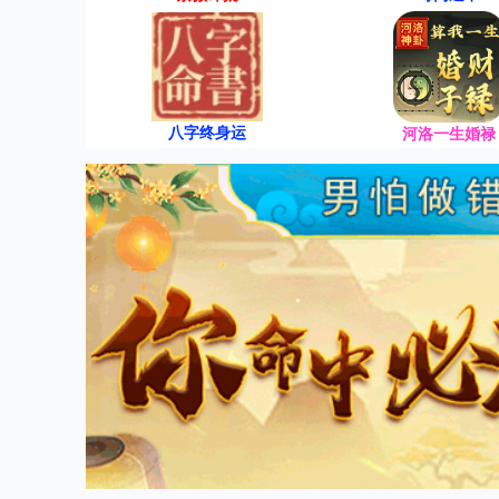
八字终身运
河洛一生婚禄