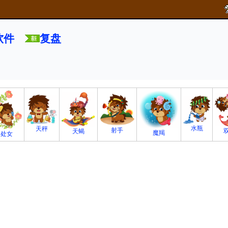
软件
复盘
水瓶
天秤
射手
天蝎
魔羯
处女