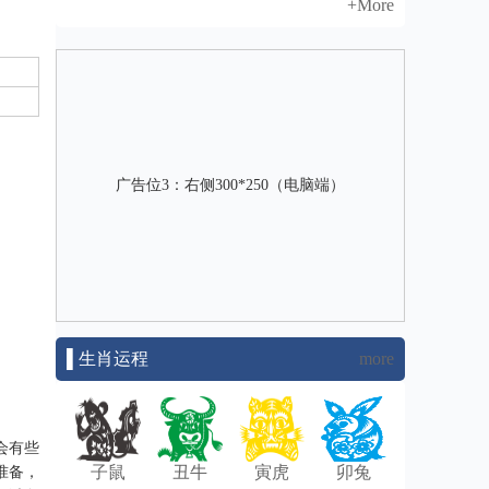
+More
广告位3：右侧300*250（电脑端）
▌生肖运程
more
会有些
子鼠
丑牛
寅虎
卯兔
准备，