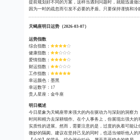
提前规划好不同的方案，这样当遇到问题时，就能迅速做
因为一时的疏忽而引发不必要的矛盾。只要保持谨慎和冷
天蝎座明日运势（2026-03-07）
运势指数
综合指数：
健康指数：
爱情指数：
财运指数：
工作指数：
幸运颜色：墨黑
幸运数字：17
贵人星座：金牛座
明日概述
今日星象为天蝎座带来强大的内在驱动力与深刻的洞察力
时间和精力去深耕细作。在个人事务上，你展现出强大的
实质性的进展。然而，需要注意的是，过度的执着可能让
微妙的隔阂。建议在坚持己见的同时，也适当倾听他人的
【小凶】的苗头，综合评分85分，属于高开稳走的格局。