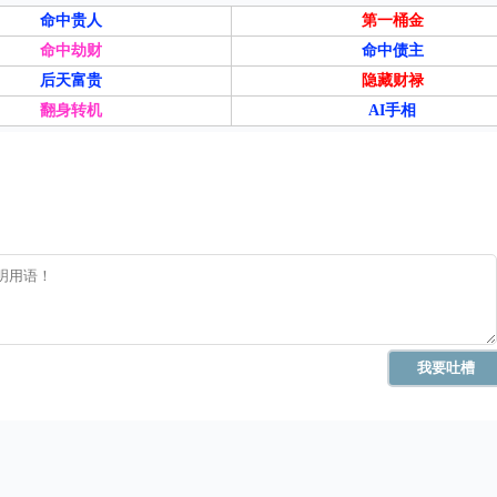
命中贵人
第一桶金
命中劫财
命中债主
后天富贵
隐藏财禄
翻身转机
AI手相