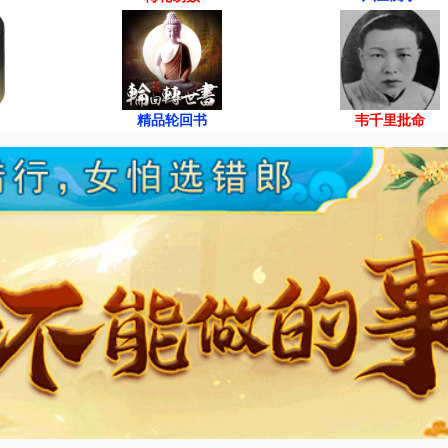
精品轮回书
韦千里批命