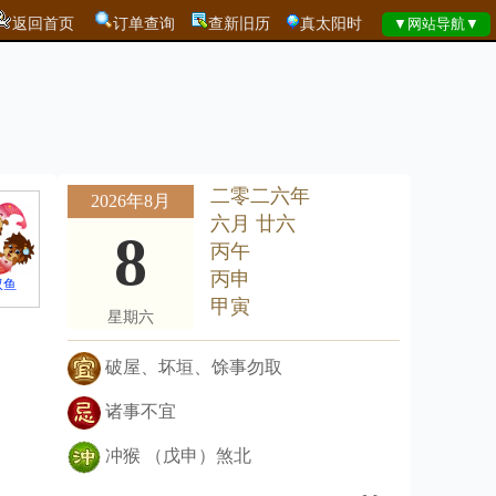
返回首页
订单查询
查新旧历
真太阳时
二零二六年
2026年8月
六月 廿六
8
丙午
丙申
双鱼
甲寅
星期六
破屋、坏垣、馀事勿取
诸事不宜
冲猴 （戊申）煞北