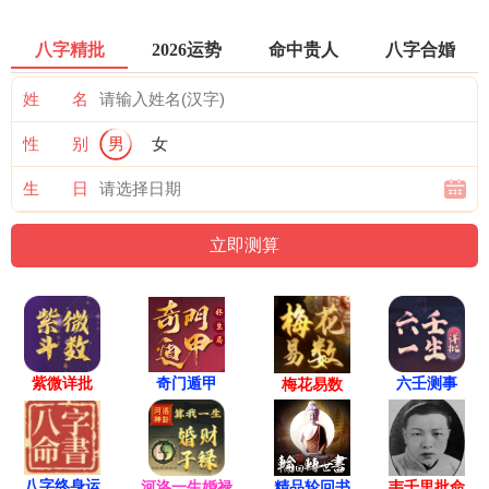
八字精批
2026运势
命中贵人
八字合婚
姓 名
性 别
男
女
生 日
紫微详批
六壬测事
奇门遁甲
梅花易数
八字终身运
河洛一生婚禄
精品轮回书
韦千里批命