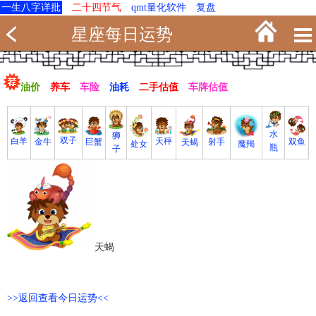
一生八字详批
二十四节气
qmt量化软件
复盘
星座每日运势
油价
养车
车险
油耗
二手估值
车牌估值
水
狮
双子
白羊
天秤
射手
巨蟹
双鱼
金牛
天蝎
魔羯
处女
瓶
子
天蝎
>>返回查看今日运势<<