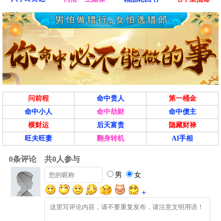
问前程
命中贵人
第一桶金
命中小人
命中劫财
命中债主
横财运
后天富贵
隐藏财禄
旺夫旺妻
翻身转机
AI手相