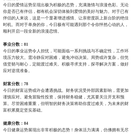
今日的爱情运势呈现出极为积极的态势，充满激情与浪漫色彩。无论
你是否已有伴侣，都有机会深切体验到爱情的美好与魅力。对于已有
伴侣的人来说，这是一个显著增进感情、让亲密度跃上新台阶的绝佳
时机。而对于单身的你，今日极有可能遇到那个令你怦然心动的人，
顺利开启一段全新的浪漫恋情。
事业分数：81
今日的事业运势令人担忧，可能面临一系列挑战与不确定性，工作环
境压力较大。需冷静应对困难，避免冲动决策。局势或许复杂，但凭
借坚韧与耐心，定能渡过难关。积极寻求支持，探寻解决方案，做好
应对逆境准备。
财富分数：78
今日的财富运势或许会遭遇挑战。财务状况受外部因素影响，需更加
谨慎应对。避免冒险性投资，保持财务稳健，尤其要关注开支和预
算。尽管困难重重，但明智的财务决策将助你度过难关，为未来的财
富积累奠定坚实基础。
健康分数：84
今日健康运势展现出非常积极的态势！身体活力满满，仿佛拥有无尽