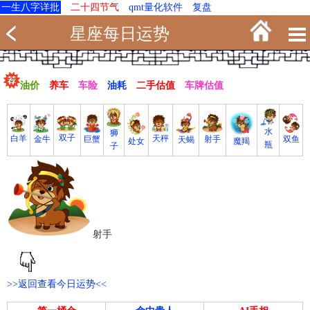
一生八字详批
二十四节气
qmt量化软件
复盘
星座每日运势
油价
养车
车险
油耗
二手估值
车牌估值
水
狮
双子
白羊
天秤
射手
巨蟹
双鱼
金牛
天蝎
魔羯
处女
瓶
子
射手
>>返回查看今日运势<<