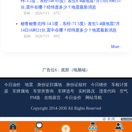
纬-3.2度，东经148.65度）发生6.4级地震7月13日16时53
分,震中在哪？经纬度多少？地震最新消息
百科
2026/7/15 67℃
秘鲁秘鲁北纬-14.5度，东经-71.5度）发生5.4级地震7月
14日16时21分,震中在哪？经纬度多少？地震最新消息
百科
2026/7/15 69℃
More
.
广告位6：底部（电脑端）
今日油价
地震
身份证归属地
身份证核对
今日猪价
车检计算
器
车牌属地
车管所查询
车牌选号
实时路况
违章代码
空气
PM值
在线留言
今日金价
网站导航
Copyright
2014
-
2030
All Rights Reserved
当前页面耗时：0.02秒
切换为繁体