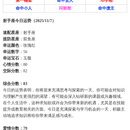
第一桶金
命中贵人
AI手相
命中小人
问前程
命中债主
射手座今日运势（2025/11/7）
速配星座
：射手座
提防星座
：双鱼座
幸运颜色
：玫瑰红
幸运数字
：56
幸运宝石
：玉髓
心情分数
：80
交际分数
：82
综合分数：83
今日的运势表明，你将迎来充满思考与探索的一天。你可能会对知识
与理解产生更强烈的渴望，有可能会深入钻研新的课题或兴趣领域。
在个人生活中，这种求知欲或许会为你带来新的机遇，尤其是在技能
提升或教育相关的方面。今日是充满探索与学习机会的一天，积极主
动地追求知识将给你带来满足感与成长。
爱情分数：79