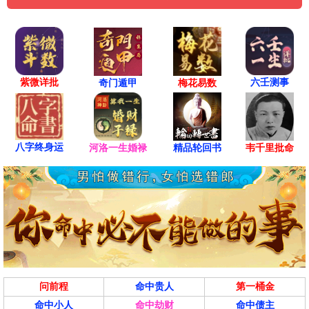
紫微详批
六壬测事
奇门遁甲
梅花易数
八字终身运
河洛一生婚禄
精品轮回书
韦千里批命
问前程
命中贵人
第一桶金
命中小人
命中劫财
命中债主