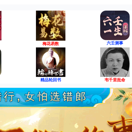
六壬测事
梅花易数
精品轮回书
韦千里批命