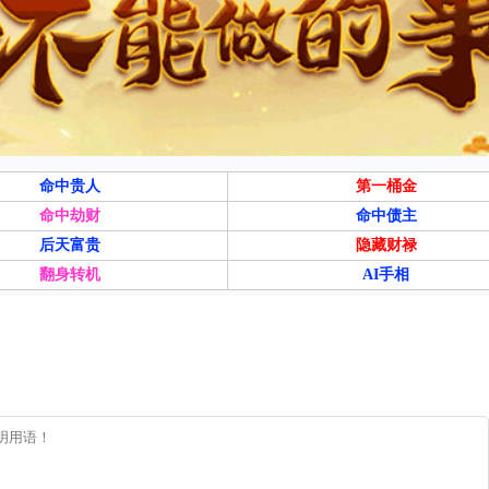
命中贵人
第一桶金
命中劫财
命中债主
后天富贵
隐藏财禄
翻身转机
AI手相