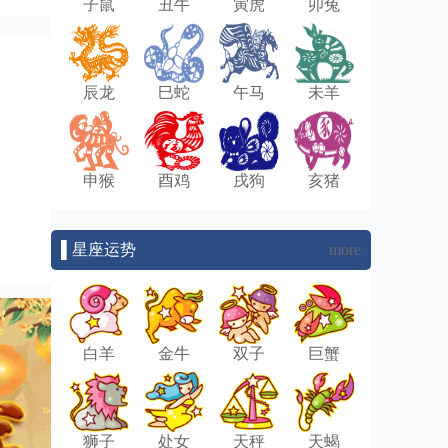
子鼠
丑牛
寅虎
卯兔
辰龙
巳蛇
午马
未羊
申猴
酉鸡
戌狗
亥猪
▌星座运势
more
白羊
金牛
双子
巨蟹
狮子
处女
天秤
天蝎