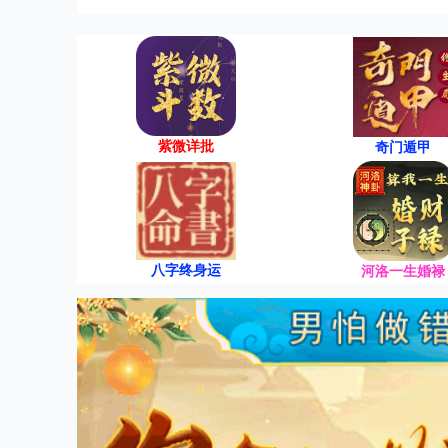
紫微详批
奇门遁甲
八字终身运
河洛一生婚禄