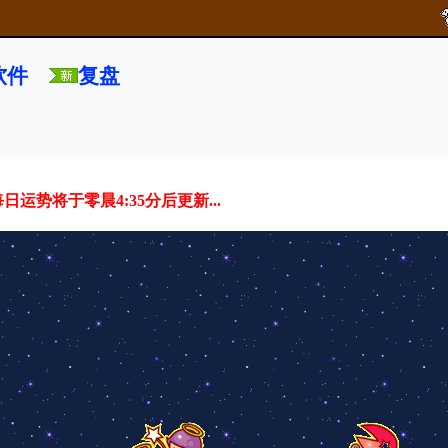
软件
复盘
运势将于零晨4:35分后更新...