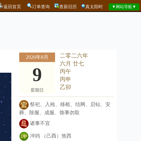
返回首页
订单查询
查新旧历
真太阳时
二零二六年
2026年8月
六月 廿七
9
丙午
丙申
乙卯
星期日
祭祀、入殓、移柩、结网、启钻、安
葬、除服、成服、馀事勿取
诸事不宜
冲鸡 （己酉）煞西