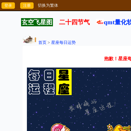
切换为繁体
玄空飞星图
二十四节气
qmt量化
首页
>
星座每日运势
抱歉！星座每日