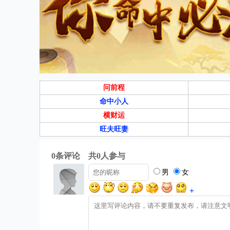
问前程
命中小人
横财运
旺夫旺妻